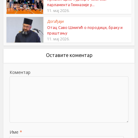
парламента Гимназије у...
11. мај 2026.
Догађаји
Отац Саво Шмигић о породици, браку и
праштању
11. мај 2026.
Оставите коментар
Коментар
Име
*