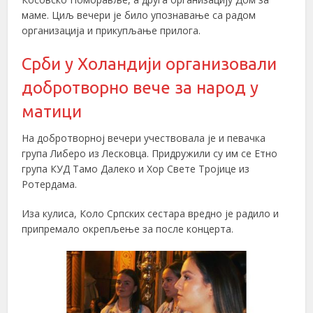
маме. Циљ вечери је било упознавање са радом
организација и прикупљање прилога.
Срби у Холандији организовали
добротворно вече за народ у
матици
На добротворној вечери учествовала је и певачка
група Либеро из Лесковца. Придружили су им се Етно
група КУД Тамо Далеко и Хор Свете Тројице из
Ротердама.
Иза кулиса, Коло Српских сестара вредно је радило и
припремало окрепљење за после концерта.