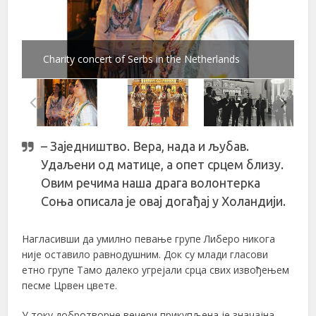
Charity concert of Serbs in the Netherlands
– Заједништво. Вера, нада и љубав.
Удаљени од матице, а опет срцем близу.
Овим речима наша драга волонтерка
Соња описала је овај догађај у Холандији.
Нагласивши да умилно певање групе Либеро никога
није оставило равнодушним. Док су млади гласови
етно групе Тамо далеко угрејали срца свих извођењем
песме Црвен цвете.
У току добротворне вечери прикупљена је значајна