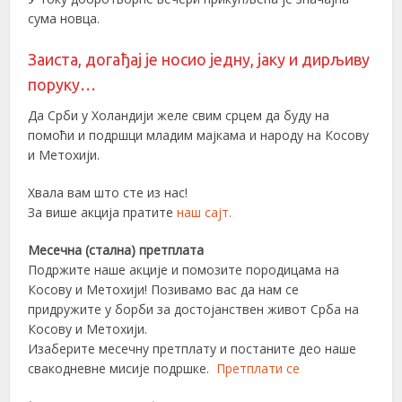
сума новца.
Заиста, догађај је носио једну, јаку и дирљиву
поруку…
Да Срби у Холандији желе свим срцем да буду на
помоћи и подршци младим мајкама и народу на Косову
и Метохији.
Хвала вам што сте из нас!
За више акција пратите
наш сајт.
Месечна (стална) претплата
Подржите наше акције и помозите породицама на
Косову и Метохији! Позивамо вас да нам се
придружите у борби за достојанствен живот Срба на
Косову и Метохији.
Изаберите месечну претплату и постаните део наше
свакодневне мисије подршке.
Претплати се