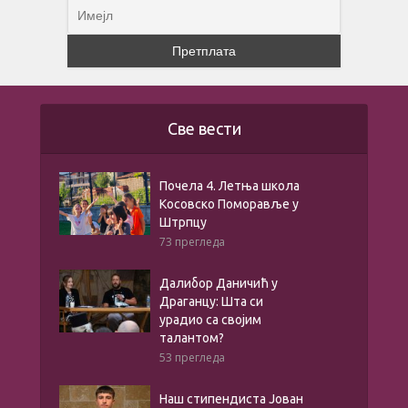
Све вести
Почела 4. Летња школа
Косовско Поморавље у
Штрпцу
73 прегледа
Далибор Даничић у
Драганцу: Шта си
урадио са својим
талантом?
53 прегледа
Наш стипендиста Јован