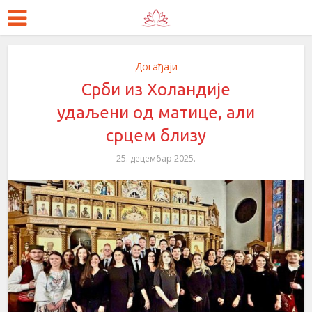
Догађаји
Срби из Холандије
удаљени од матице, али
срцем близу
25. децембар 2025.