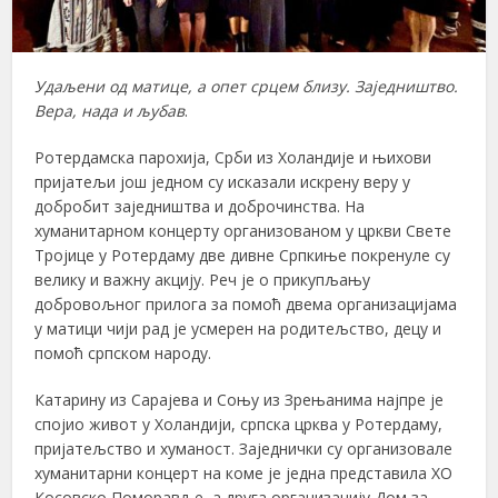
Удаљени од матице, а опет срцем близу. Заједништво.
Вера, нада и љубав
.
Ротердамска парохија, Срби из Холандије и њихови
пријатељи још једном су исказали искрену веру у
добробит заједништва и доброчинства. На
хуманитарном концерту организованом у цркви Свете
Тројице у Ротердаму две дивне Српкиње покренуле су
велику и важну акцију. Реч је о прикупљању
добровољног прилога за помоћ двема организацијама
у матици чији рад је усмерен на родитељство, децу и
помоћ српском народу.
Катарину из Сарајева и Соњу из Зрењанима најпре је
спојио живот у Холандији, српска црква у Ротердаму,
пријатељство и хуманост. Заједнички су организовале
хуманитарни концерт на коме је једна представила ХО
Косовско Поморавље, а друга организацију Дом за