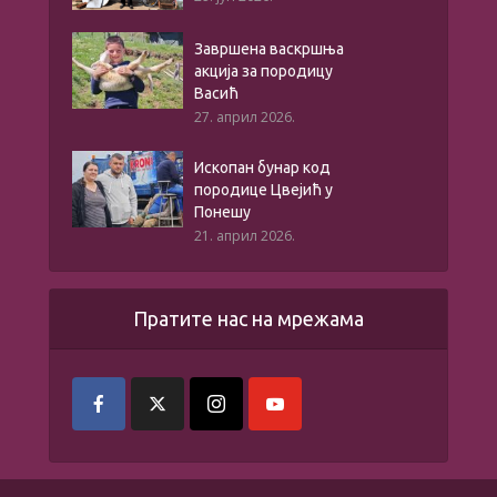
Завршена васкршња
акција за породицу
Васић
27. април 2026.
Ископан бунар код
породице Цвејић у
Понешу
21. април 2026.
Пратите нас на мрежама