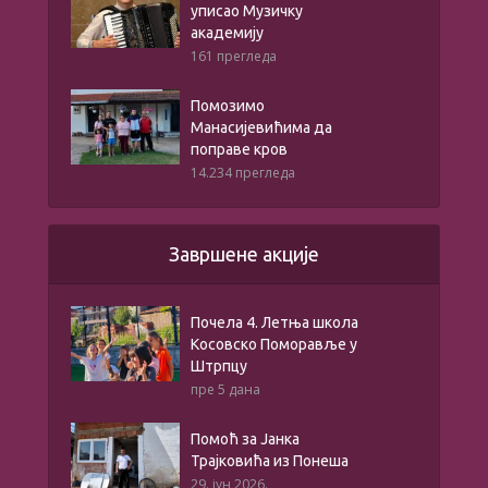
уписао Музичку
академију
161 прегледа
Помозимо
Манасијевићима да
поправе кров
14.234 прегледа
Завршене акције
Почела 4. Летња школа
Косовско Поморавље у
Штрпцу
пре 5 дана
Помоћ за Јанка
Трајковића из Понеша
29. јун 2026.