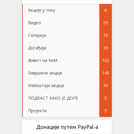
Акције у току
6
Видео
59
Галерија
10
Догађаји
39
Живот на КиМ
102
Завршене акције
145
Извештаји акција
45
ПОДКАСТ КАКО ЈЕ ДОЛЕ
5
Пројекти
5
Донације путем PayPal-a