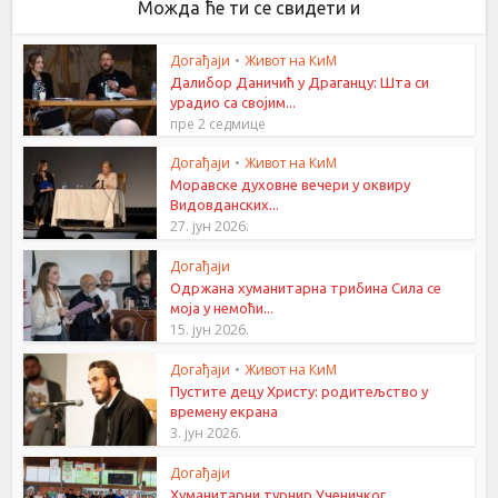
Можда ће ти се свидети и
Догађаји
•
Живот на КиМ
Далибор Даничић у Драганцу: Шта си
урадио са својим...
пре 2 седмице
Догађаји
•
Живот на КиМ
Моравске духовне вечери у оквиру
Видовданских...
27. јун 2026.
Догађаји
Одржана хуманитарна трибина Сила се
моја у немоћи...
15. јун 2026.
Догађаји
•
Живот на КиМ
Пустите децу Христу: родитељство у
времену екрана
3. јун 2026.
Догађаји
Хуманитарни турнир Ученичког