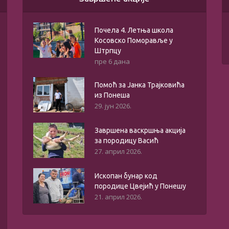
Почела 4. Летња школа
Косовско Поморавље у
Штрпцу
пре 6 дана
Помоћ за Јанка Трајковића
из Понеша
29. јун 2026.
Завршена васкршња акција
за породицу Васић
27. април 2026.
Ископан бунар код
породице Цвејић у Понешу
21. април 2026.