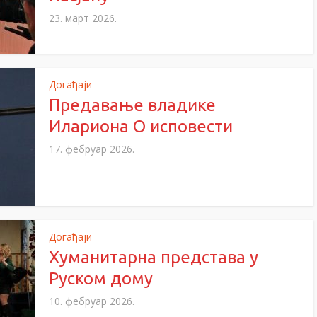
23. март 2026.
Догађаји
Предавање владике
Илариона О исповести
17. фебруар 2026.
Догађаји
Хуманитарна представа у
Руском дому
10. фебруар 2026.