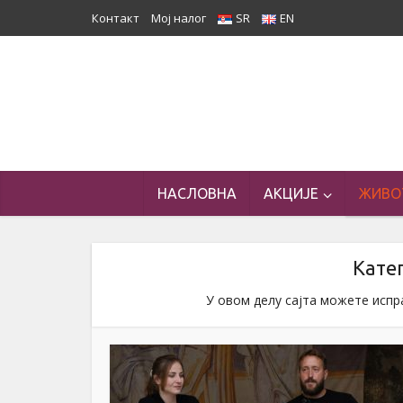
Контакт
Мој налог
SR
EN
НАСЛОВНА
АКЦИЈЕ
ЖИВО
Катег
У овом делу сајта можете испр