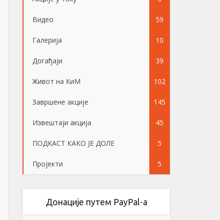
Видео
59
Галерија
10
Догађаји
39
Живот на КиМ
102
Завршене акције
145
Извештаји акција
45
ПОДКАСТ КАКО ЈЕ ДОЛЕ
5
Пројекти
5
Донације путем PayPal-a