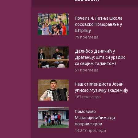
Почела 4. Летња школа
Косовско Поморавље у
Штрпцу
79 прегледа
Далибор Даничић у
Драганцу: Шта си урадио
са својим талантом?
57 прегледа
Наш стипендиста Јован
уписао Музичку академију
163 прегледа
Помозимо
Манасијевићима да
поправе кров
14.243 прегледа