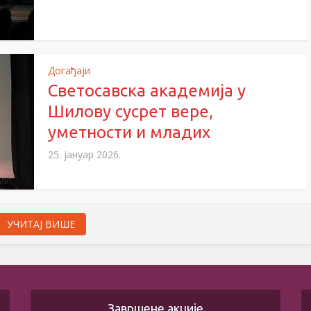
Догађаји
Светосавска академија у
Шилову сусрет вере,
уметности и младих
25. јануар 2026.
УЧИТАЈ ВИШЕ
Завршене акције