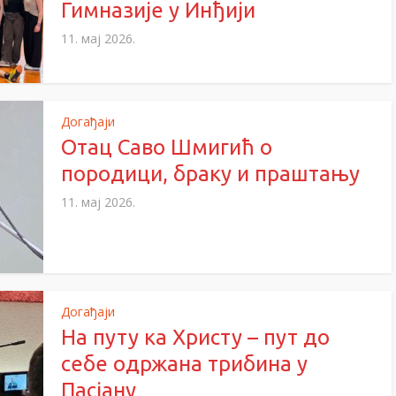
Гимназије у Инђији
11. мај 2026.
Догађаји
Отац Саво Шмигић о
породици, браку и праштању
11. мај 2026.
Догађаји
На путу ка Христу – пут до
себе одржана трибина у
Пасјану