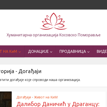
Хуманитарна организација Косовско Поморавље
Т НА КиМ
ДОНАЦИЈЕ
ПРОДАВНИЦА
ВИД
орија - Догађаји
атити догађаје које спроводи наша организација.
Догађаји
Живот на КиМ
•
Далибор Даничић у Драганцу: