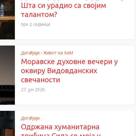
Шта си урадио са својим
талантом?
пре 2 седмице
Догађаји
Живот на КиМ
•
Моравске духовне вечери у
оквиру Видовданских
свечаности
27. јун 2026.
Догађаји
Одржана хуманитарна
трибина Сила се моја у