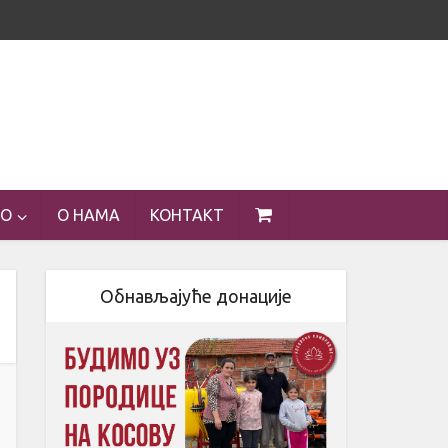
ЕО
О НАМА
КОНТАКТ
Обнављајуће донације