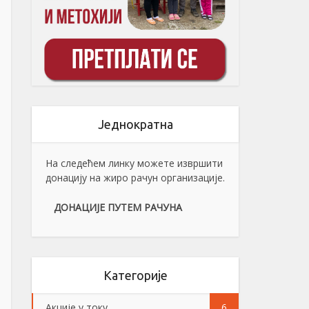
Једнократна
На следећем линку можете извршити
донацију на жиро рачун организације.
ДОНАЦИЈЕ ПУТЕМ РАЧУНА
Категорије
Акције у току
6