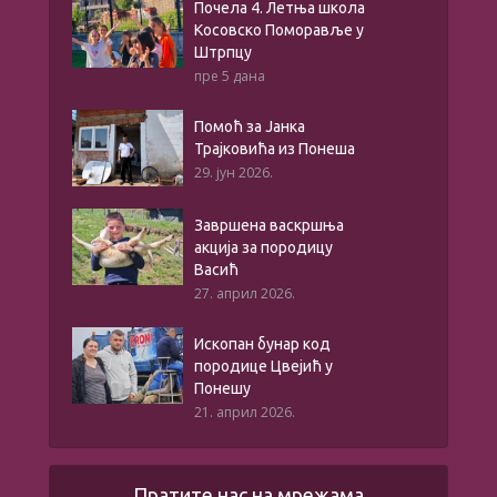
Почела 4. Летња школа
Косовско Поморавље у
Штрпцу
пре 5 дана
Помоћ за Јанка
Трајковића из Понеша
29. јун 2026.
Завршена васкршња
акција за породицу
Васић
27. април 2026.
Ископан бунар код
породице Цвејић у
Понешу
21. април 2026.
Пратите нас на мрежама