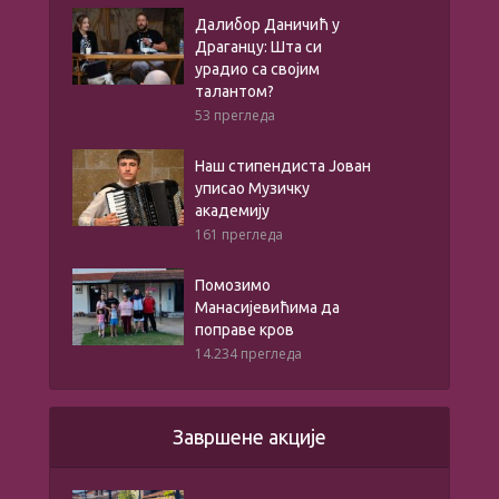
Далибор Даничић у
Драганцу: Шта си
урадио са својим
талантом?
53 прегледа
Наш стипендиста Јован
уписао Музичку
академију
161 прегледа
Помозимо
Манасијевићима да
поправе кров
14.234 прегледа
Завршене акције