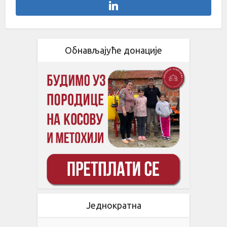
Обнављајуће донације
Једнократна