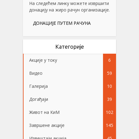
На следећем линку можете извршити
донацију на жиро рачун организације.
ДОНАЦИЈЕ ПУТЕМ РАЧУНА
Категорије
Акције у току
6
Видео
59
Галерија
10
Догађаји
39
Живот на КиМ
102
Завршене акције
145
Извештаји акција
45