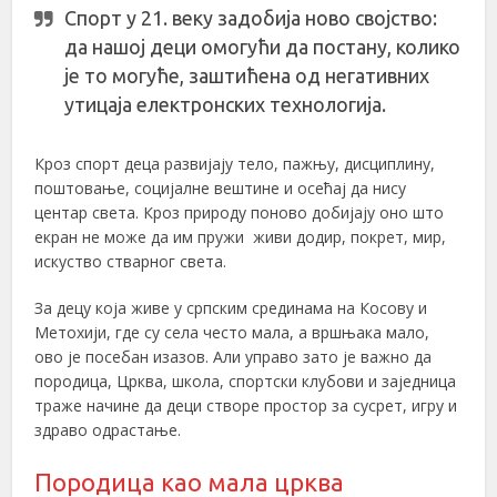
Спорт у 21. веку задобија ново својство:
да нашој деци омогући да постану, колико
је то могуће, заштићена од негативних
утицаја електронских технологија.
Кроз спорт деца развијају тело, пажњу, дисциплину,
поштовање, социјалне вештине и осећај да нису
центар света. Кроз природу поново добијају оно што
екран не може да им пружи живи додир, покрет, мир,
искуство стварног света.
За децу која живе у српским срединама на Косову и
Метохији, где су села често мала, а вршњака мало,
ово је посебан изазов. Али управо зато је важно да
породица, Црква, школа, спортски клубови и заједница
траже начине да деци створе простор за сусрет, игру и
здраво одрастање.
Породица као мала црква