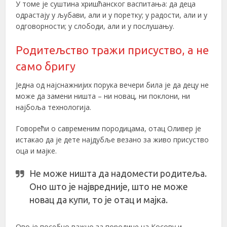
У томе је суштина хришћанског васпитања: да деца
одрастају у љубави, али и у поретку; у радости, али и у
одговорности; у слободи, али и у послушању.
Родитељство тражи присуство, а не
само бригу
Једна од најснажнијих порука вечери била је да децу не
може да замени ништа – ни новац, ни поклони, ни
најбоља технологија.
Говорећи о савременим породицама, отац Оливер је
истакао да је дете најдубље везано за живо присуство
оца и мајке.
Не може ништа да надомести родитеља.
Оно што је највредније, што не може
новац да купи, то је отац и мајка.
Ово је посебно важно за породице на Косову и