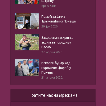
Штрпцу
пре 5 дана
Помоћ за Јанка
Трајковића из Понеша
29. јун 2026.
Завршена васкршња
акција за породицу
Васић
27. април 2026.
Ископан бунар код
породице Цвејић у
Понешу
21. април 2026.
Пратите нас на мрежама