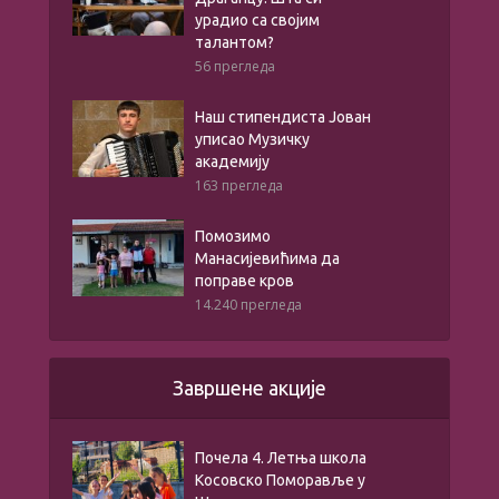
урадио са својим
талантом?
56 прегледа
Наш стипендиста Јован
уписао Музичку
академију
163 прегледа
Помозимо
Манасијевићима да
поправе кров
14.240 прегледа
Завршене акције
Почела 4. Летња школа
Косовско Поморавље у