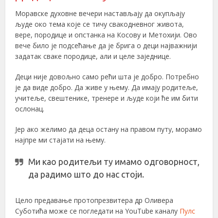
Моравске духовне вечери настављају да окупљају
људе око тема које се тичу свакодневног живота,
вере, породице и опстанка на Косову и Метохији. Ово
вече било је подсећање да је брига о деци најважнији
задатак сваке породице, али и целе заједнице.
Деци није довољно само рећи шта је добро. Потребно
је да виде добро. Да живе у њему. Да имају родитеље,
учитеље, свештенике, тренере и људе који ће им бити
ослонац.
Јер ако желимо да деца остану на правом путу, морамо
најпре ми стајати на њему.
Ми као родитељи ту имамо одговорност,
да радимо што до нас стоји.
Цело предавање протопрезвитера др Оливера
Суботића може се погледати на YouTube каналу
Пулс