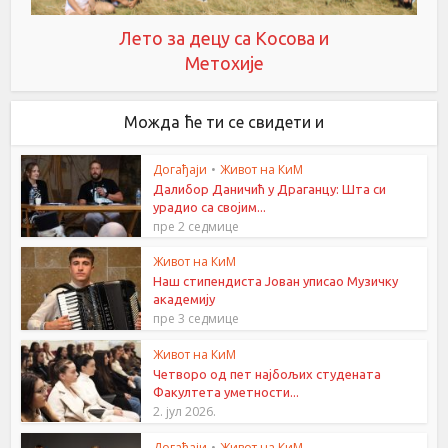
Лето за децу са Косова и
Метохије
Можда ће ти се свидети и
Догађаји
•
Живот на КиМ
Далибор Даничић у Драганцу: Шта си
урадио са својим...
пре 2 седмице
Живот на КиМ
Наш стипендиста Јован уписао Музичку
академију
пре 3 седмице
Живот на КиМ
Четворо од пет најбољих студената
Факултета уметности...
2. јул 2026.
Догађаји
•
Живот на КиМ