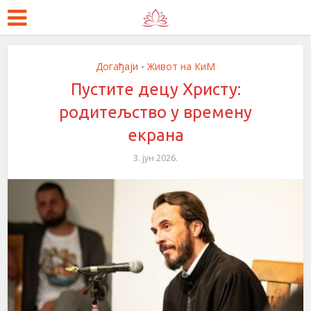
Догађаји
Живот на КиМ
•
Пустите децу Христу:
родитељство у времену
екрана
3. јун 2026.