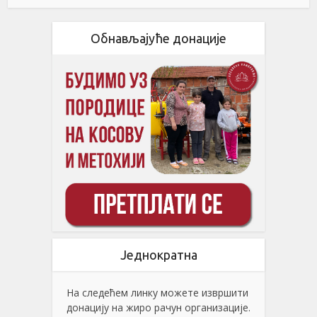
Обнављајуће донације
Једнократна
На следећем линку можете извршити
донацију на жиро рачун организације.