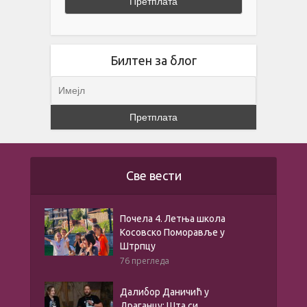
Билтен за блог
Све вести
Почела 4. Летња школа
Косовско Поморавље у
Штрпцу
76 прегледа
Далибор Даничић у
Драганцу: Шта си