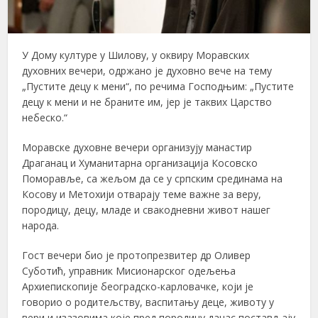
У Дому културе у Шилову, у оквиру Моравских
духовних вечери, одржано је духовно вече на тему
„Пустите децу к мени“, по речима Господњим: „Пустите
децу к мени и не браните им, јер је таквих Царство
небеско.“
Моравске духовне вечери организују манастир
Драганац и Хуманитарна организација Косовско
Поморавље, са жељом да се у српским срединама на
Косову и Метохији отварају теме важне за веру,
породицу, децу, младе и свакодневни живот нашег
народа.
Гост вечери био је протопрезвитер др Оливер
Суботић, управник Мисионарског одељења
Архиепископије београдско-карловачке, који је
говорио о родитељству, васпитању деце, животу у
вери и изазовима које пред породицу данас постављају