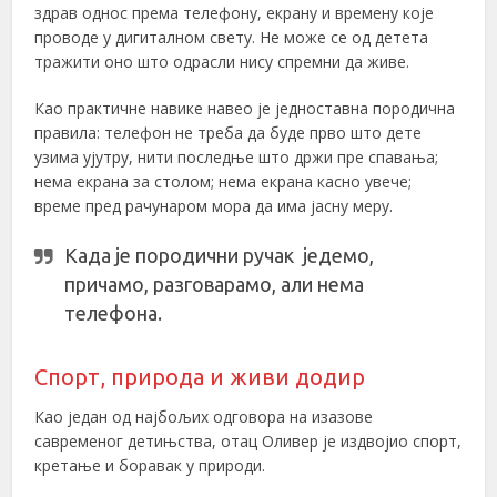
здрав однос према телефону, екрану и времену које
проводе у дигиталном свету. Не може се од детета
тражити оно што одрасли нису спремни да живе.
Као практичне навике навео је једноставна породична
правила: телефон не треба да буде прво што дете
узима ујутру, нити последње што држи пре спавања;
нема екрана за столом; нема екрана касно увече;
време пред рачунаром мора да има јасну меру.
Када је породични ручак једемо,
причамо, разговарамо, али нема
телефона.
Спорт, природа и живи додир
Као један од најбољих одговора на изазове
савременог детињства, отац Оливер је издвојио спорт,
кретање и боравак у природи.