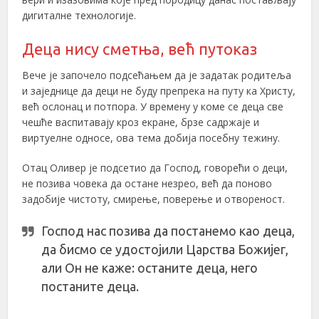
дигиталне технологије.
Деца нису сметња, већ путоказ
Вече је започело подсећањем да је задатак родитеља
и заједнице да деци не буду препрека на путу ка Христу,
већ ослонац и потпора. У времену у коме се деца све
чешће васпитавају кроз екране, брзе садржаје и
виртуелне односе, ова тема добија посебну тежину.
Отац Оливер је подсетио да Господ, говорећи о деци,
не позива човека да остане незрео, већ да поново
задобије чистоту, смирење, поверење и отвореност.
Господ нас позива да постанемо као деца,
да бисмо се удостојили Царства Божијег,
али Он не каже: останите деца, него
постаните деца.