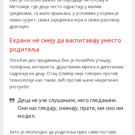
Метохији, где деца често одрастају у малим
срединама, са мало вршњака, у условима у којима је
сваки сусрет, свака заједничка игра и сваки разговор
драгоцен.
Екрани не смеју да васпитавају уместо
родитеља
Посебан део предавања био је посвећен утицају
телефона, интернета, друштвених мрежа и дигиталних
садржаја на децу. Отац Оливер није говорио против
технологије као такве, већ против њене некритичке
употребе.
Деца не уче слушањем, него гледањем.
Они нас гледају, снимају, прате, ми смо им
модел.
Зато је неопходно да родитељи прво сами поставе