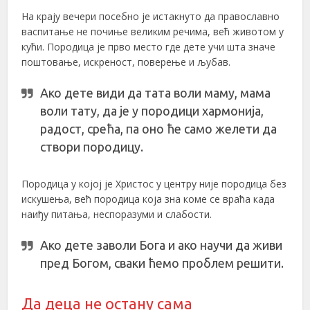
На крају вечери посебно је истакнуто да православно
васпитање не почиње великим речима, већ животом у
кући. Породица је прво место где дете учи шта значе
поштовање, искреност, поверење и љубав.
Ако дете види да тата воли маму, мама
воли тату, да је у породици хармонија,
радост, срећа, па оно ће само желети да
створи породицу.
Породица у којој је Христос у центру није породица без
искушења, већ породица која зна коме се враћа када
наиђу питања, неспоразуми и слабости.
Ако дете заволи Бога и ако научи да живи
пред Богом, сваки ћемо проблем решити.
Да деца не остану сама