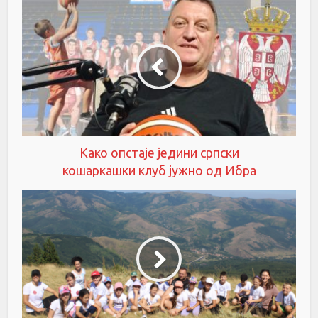
Како опстаје једини српски
кошаркашки клуб јужно од Ибра