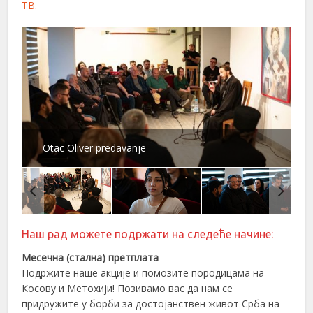
ТВ.
Otac Oliver predavanje
Наш рад можете подржати на следеће начине:
Месечна (стална) претплата
Подржите наше акције и помозите породицама на
Косову и Метохији! Позивамо вас да нам се
придружите у борби за достојанствен живот Срба на