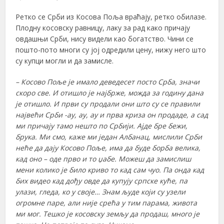
Ретко се Срби из Косова Поља враћају, ретко обилазе.
Плодну косовску равницу, лаку за рад како причају
овдашњи Срби, нису видели као богатство. Чини се
пошто-пото многи су јој одредили цену, нижу него што
су купци могли и да замисле.
– Косово Поље је имало деведесет посто Срба, значи
скоро све. И отишло је најбрже, можда за годину дана
је отишло. И први су продали они што су се правили
највећи Срби -ау, ау, ау и прва криза он продаде, а сад
ми причају тамо нешто по Србији. Ајде бре бежи,
брука. Ми смо, каже ми један Албанац, мислили Срби
неће да дају Косово Поље, има да буде борба велика,
кад оно – оде прво и то џабе. Можеш да замислиш
мени колико је било криво то кад сам чуо. Па онда кад
бих видео кад дођу овде да купују српске куће, па
улази, гледа, ко у своје… Знам људе који су узели
огромне паре, али није срећа у тим парама, живота
ми мог. Тешко је косовску земљу да продаш, много је