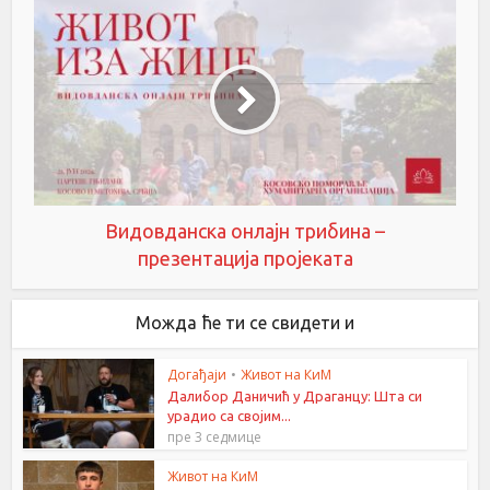
Видовданска онлајн трибина –
презентација пројеката
Можда ће ти се свидети и
Догађаји
•
Живот на КиМ
Далибор Даничић у Драганцу: Шта си
урадио са својим...
пре 3 седмице
Живот на КиМ