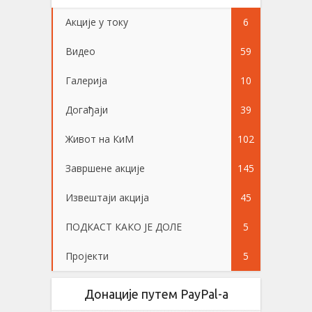
Акције у току
6
Видео
59
Галерија
10
Догађаји
39
Живот на КиМ
102
Завршене акције
145
Извештаји акција
45
ПОДКАСТ КАКО ЈЕ ДОЛЕ
5
Пројекти
5
Донације путем PayPal-a