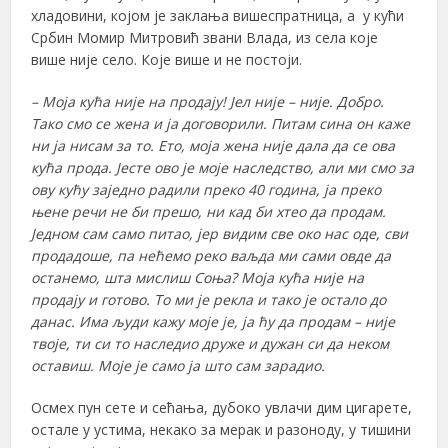
хладовини, којом је заклања вишеспратница, а у кући
Србин Момир Митровић звани Влада, из села које
више није село. Које више и не постоји.
– Моја кућа није на продају! Јел није – није. Добро.
Тако смо се жена и ја договорили. Питам сина он каже
ни ја нисам за то. Ето, моја жена није дала да се ова
кућа прода. Јесте ово је моје наследство, али ми смо за
ову кућу заједно радили преко 40 година, ја преко
њене речи не би прешо, ни кад би хтео да продам.
Једном сам само питао, јер видим све око нас оде, сви
продадоше, па нећемо реко ваљда ми сами овде да
останемо, шта мислиш Соња? Моја кућа
није на
продају и готово. То ми је рекла и тако је остало до
данас. Има људи кажу моје је, ја ћу да продам – није
твоје, ти си то наследио друже и дужан си да неком
оставиш. Моје је само ја што сам зарадио.
Осмех пун сете и сећања, дубоко увлачи дим цигарете,
остале у устима, некако за мерак и разоноду, у тишини