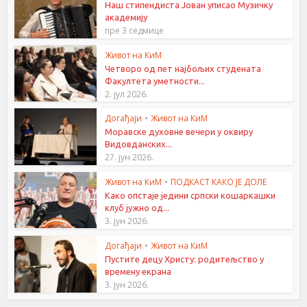
Наш стипендиста Јован уписао Музичку
академију
пре 3 седмице
Живот на КиМ
Четворо од пет најбољих студената
Факултета уметности...
2. јул 2026.
Догађаји
•
Живот на КиМ
Моравске духовне вечери у оквиру
Видовданских...
27. јун 2026.
Живот на КиМ
•
ПОДКАСТ КАКО ЈЕ ДОЛЕ
Како опстаје једини српски кошаркашки
клуб јужно од...
3. јун 2026.
Догађаји
•
Живот на КиМ
Пустите децу Христу: родитељство у
времену екрана
3. јун 2026.