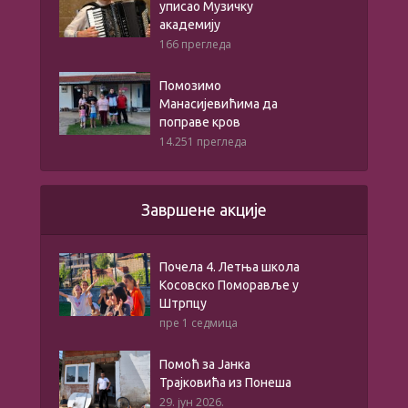
уписао Музичку
академију
166 прегледа
Помозимо
Манасијевићима да
поправе кров
14.251 прегледа
Завршене акције
Почела 4. Летња школа
Косовско Поморавље у
Штрпцу
пре 1 седмица
Помоћ за Јанка
Трајковића из Понеша
29. јун 2026.