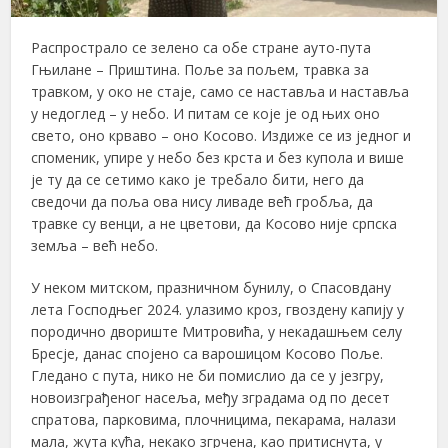
Распрострало се зелено са обе стране ауто-пута
Гњилане – Приштина. Поље за пољем, травка за
травком, у око не стаје, само се наставља и наставља
у недоглед – у небо. И питам се које је од њих оно
свето, оно крваво – оно Косово. Издиже се из једног и
споменик, упире у небо без крста и без купола и више
је ту да се сетимо како је требало бити, него да
сведочи да поља ова нису ливаде већ гробља, да
травке су венци, а не цветови, да Косово није српска
земља – већ небо.
У неком митском, празничном бунилу, о Спасовдану
лета Господњег 2024. улазимо кроз, гвоздену капију у
породично двориште Митровића, у некадашњем селу
Бресје, данас спојено са варошицом Косово Поље.
Гледано с пута, нико не би помислио да се у језгру,
новоизграђеног насеља, међу зградама од по десет
спратова, парковима, плочницима, пекарама, налази
мала, жута кућа, некако згрчена, као притиснута, у