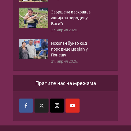
Завршена васкршња
акција за породицу
Васић
27. април 2026.
Ископан бунар код
породице Цвејић у
Понешу
21. април 2026.
Пратите нас на мрежама