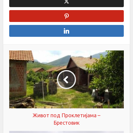
Живот под Проклетијама –
Брестовик