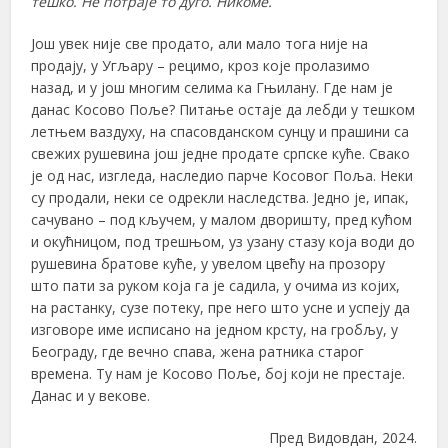
тешко. Не потраје то дуго. Никоме.
Још увек није све продато, али мало тога није на
продају, у Угљару – рецимо, кроз које пролазимо
назад, и у још многим селима ка Гњилану. Где нам је
данас Косово Поље? Питање остаје да лебди у тешком
летњем ваздуху, на спасовданском сунцу и прашини са
свежих рушевина још једне продате српске куће. Свако
је од нас, изгледа, наследио парче Косовог Поља. Неки
су продали, неки се одрекли наследства. Једно је, ипак,
сачувано – под кључем, у малом дворишту, пред кућом
и окућницом, под трешњом, уз узану стазу која води до
рушевина братове куће, у увелом цвећу на прозору
што пати за руком која га је садила, у очима из којих,
на растанку, сузе потеку, пре него што усне и успеју да
изговоре име исписано на једном крсту, на гробљу, у
Београду, где вечно спава, жена ратника старог
времена. Ту нам је Косово Поље, бој који не престаје.
Данас и у векове.
Пред Видовдан, 2024.