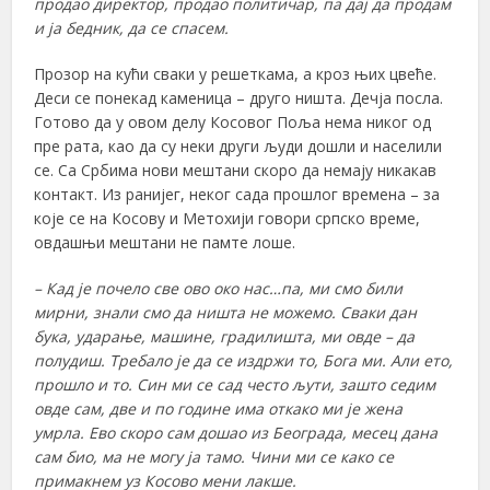
продао директор, продао политичар, па дај да продам
и ја бедник, да се спасем.
Прозор на кући сваки у решеткама, а кроз њих цвеће.
Деси се понекад каменица – друго ништа. Дечја посла.
Готово да у овом делу Косовог Поља нема никог од
пре рата, као да су неки други људи дошли и населили
се. Са Србима нови мештани скоро да немају никакав
контакт. Из ранијег, неког сада прошлог времена – за
које се на Косову и Метохији говори српско време,
овдашњи мештани не памте лоше.
– Кад је почело све ово око нас…па, ми смо били
мирни, знали смо да ништа не можемо. Сваки дан
бука, ударање, машине, градилишта, ми овде – да
полудиш. Требало је да се издржи то, Бога ми. Али ето,
прошло и то. Син ми се сад често љути, зашто седим
овде сам, две и по године има откако ми је жена
умрла. Ево скоро сам дошао из Београда, месец дана
сам био, ма не могу ја тамо. Чини ми се како се
примакнем уз Косово мени лакше.