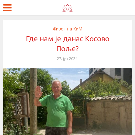
Живот на КиМ
Где нам је данас Косово
Поље?
27. јун 2024.