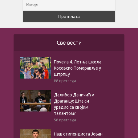
Све вести
Почела 4. Летња школа
Косовско Поморавље у
Штрпцу
88 прегледа
Далибор Даничић у
Драганцу: Шта си
урадио са својим
талантом?
58 прегледа
Наш стипендиста Јован