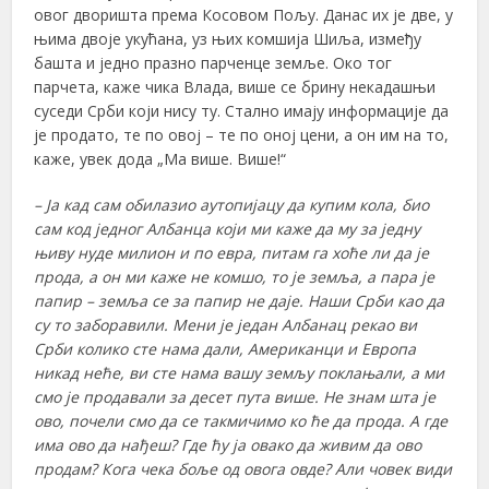
овог дворишта према Косовом Пољу. Данас их је две, у
њима двоје укућана, уз њих комшија Шиља, између
башта и једно празно парченце земље. Око тог
парчета, каже чика Влада, више се брину некадашњи
суседи Срби који нису ту. Стално имају информације да
је продато, те по овој – те по оној цени, а он им на то,
каже, увек дода „Ма више. Више!“
– Ја кад сам обилазио аутопијацу да купим кола, био
сам код једног Албанца који ми каже да му за једну
њиву нуде милион и по евра, питам га хоће ли да је
прода, а он ми каже не комшо, то је земља, а пара је
папир – земља се за папир не даје. Наши Срби као да
су то заборавили. Мени је један Албанац рекао ви
Срби колико сте нама дали, Американци и Европа
никад неће, ви сте нама вашу земљу поклањали, а ми
смо је продавали за десет пута више. Не знам
шта је
ово, почели смо да се такмичимо ко ће да прода. А где
има ово да нађеш? Где ћу ја овако да живим да ово
продам? Кога чека боље од овога овде? Али човек види