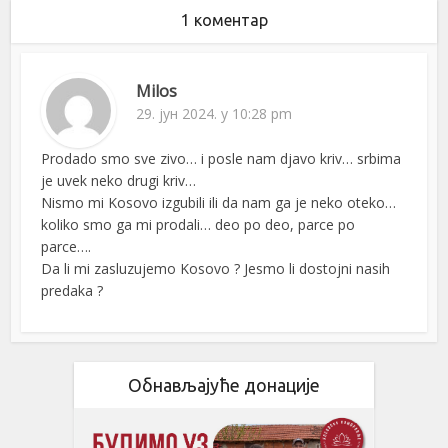
1 коментар
Milos
29. јун 2024. у 10:28 pm
Prodado smo sve zivo… i posle nam djavo kriv… srbima
je uvek neko drugi kriv…
Nismo mi Kosovo izgubili ili da nam ga je neko oteko…
koliko smo ga mi prodali… deo po deo, parce po
parce….
Da li mi zasluzujemo Kosovo ? Jesmo li dostojni nasih
predaka ?
Обнављајуће донације