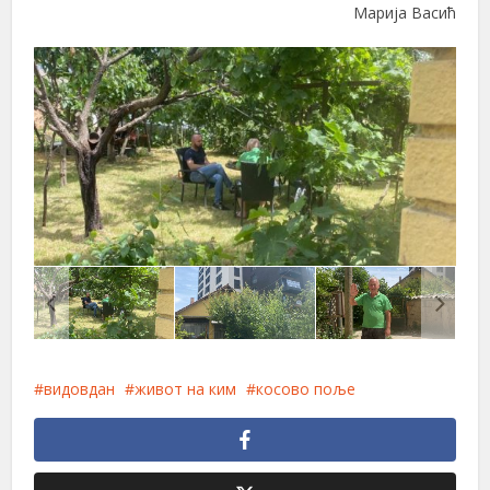
Марија Васић
видовдан
живот на ким
косово поље