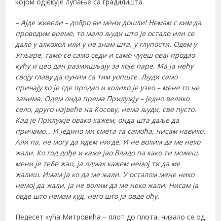
којом одјекује лупање са градилишта.
– Ајде живели – добро ви мени дошли! Немам с ким да
проводим време, то мало људи што је остало или се
дало у алкохол или у не знам шта, у глупости. Одем у
Угљаре, тамо се само седи и само чујеш овај продао
кућу и цео дан размишљају за које паре. Ма ја нећу
своју главу да пуним са тим уопште. Људи само
причају ко је где продао и колико је узео – мене то не
занима. Одем онда према Прилужју – једно велико
село, друго највеће на Косову, нема људи,
све пусто.
Кад је Прилужје овако кажем, онда шта даље да
причамо… И једино ми смета та самоћа, нисам навико.
Али па, не могу да идем нигде. И не волим да ме неко
жали. Ко год дође и каже јао Владо па како ти можеш,
мени је тебе жао, ја одмах кажем немој ти да ме
жалиш. Имам ја ко да ме жали. У осталом мене нико
немој да жали, ја не волим да ме неко жали. Нисам ја
овде што немам куд, него што ја овде оћу.
Педесет кућа Митровића – плот до плота, низало се од