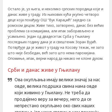
Остало је, уз њега, и неколико српских породица које и
данас живе у граду. Из њихових кућа укупно четворо
деце која похађају ОШ “Вук Караџић” заједно са
ромском децом. Живе тихо, затворено, данас без већих
проблема са комшијама, али ипак заборављено и
усамљено. Један од двадесетак Срба у Гњилану
последњих годину дана је и свештеник Зоран Вујић.
Потврђује да је живот у граду на Косову тежак, не зато
што није безбедан, већ зато што нема парохијана.
Опомиње, ипак, верни народ да никако не клоне духом.
Срби и данас живе у Гњилану
Ова окупљања имају велики значај за нас
овде, велика подршка свима нама овде
који живимо у Гњилану. Не треба да
продајемо веру за вечеру, него да се
непрестано окупљамо око свих наших
светиња, јер наше светиње нам показују