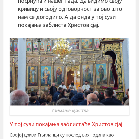
посрнућа и нашег пада. Да видимо своју
кривицу и своју одговорност за ово што
нам се догодило. А да онда у тој сузи
покајања заблиста Христов сјај.
Узимање кумства
У тој сузи покајања заблистаће Христов сјај
Својој цркви Гњиланци су последњих година као