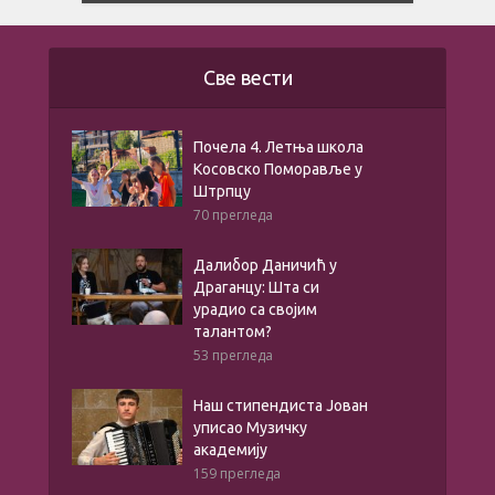
Све вести
Почела 4. Летња школа
Косовско Поморавље у
Штрпцу
70 прегледа
Далибор Даничић у
Драганцу: Шта си
урадио са својим
талантом?
53 прегледа
Наш стипендиста Јован
уписао Музичку
академију
159 прегледа