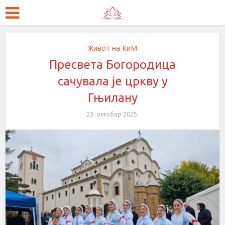
Живот на КиМ
Пресвета Богородица
сачувала је цркву у
Гњилану
23. октобар 2025.