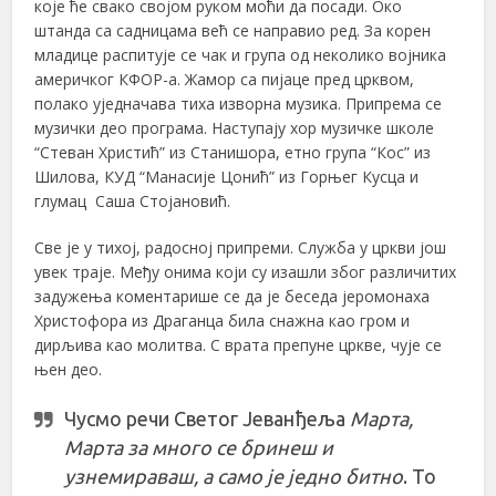
које ће свако својом руком моћи да посади. Око
штанда са садницама већ се направио ред. За корен
младице распитује се чак и група од неколико војника
америчког КФОР-а. Жамор са пијаце пред црквом,
полако уједначава тиха изворна музика. Припрема се
музички део програма. Наступају хор музичке школе
“Стеван Христић” из Станишора, етно група “Кос” из
Шилова, КУД “Манасије Цонић” из Горњег Кусца и
глумац Саша Стојановић.
Све је у тихој, радосној припреми. Служба у цркви још
увек траје. Међу онима који су изашли због различитих
задужења коментарише се да је беседа јеромонаха
Христофора из Драганца била снажна као гром и
дирљива као молитва. С врата препуне цркве, чује се
њен део.
Чусмо речи Светог Јеванђеља
Марта,
Марта за много се бринеш и
узнемираваш, а само је једно битно
. То