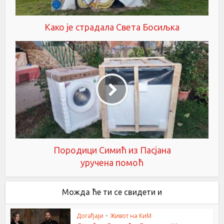
Како је страдала Света Босиљка
Породици Симић из Пасјана
уручена помоћ
Можда ће ти се свидети и
Догађаји
•
Живот на КиМ