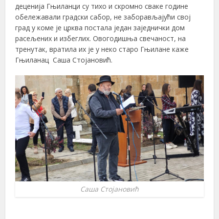
деценија Гњиланци су тихо и скромно сваке године
обележавали градски сабор, не заборављајући свој
град у коме је црква постала један заједнички дом
расељених и избеглих. Овогодишња свечаност, на
тренутак, вратила их је у неко старо Гњилане каже
Гњиланац Саша Стојановић.
Саша Стојановић