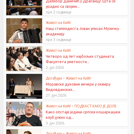
Далибор Даничић у Драганцу: Шта си
урадио са својим...
пре 2 седмице
Живот на КиМ
Наш стипендиста Јован уписао Музичку
академију
пре 3 седмице
Живот на КиМ
Четворо од пет најбољих студената
Факултета уметности...
2. јул 2026.
Догађаји
•
Живот на КиМ
Моравске духовне вечери у оквиру
Видовданских...
27. јун 2026.
Живот на КиМ
•
ПОДКАСТ КАКО ЈЕ ДОЛЕ
Како опстаје једини српски кошаркашки
клуб јужно од...
3. јун 2026.
Догађаји
•
Живот на КиМ