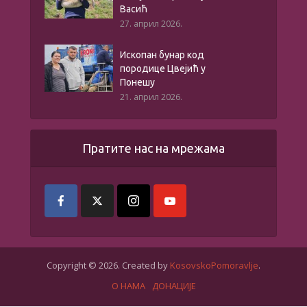
Васић
27. април 2026.
Ископан бунар код
породице Цвејић у
Понешу
21. април 2026.
Пратите нас на мрежама
Copyright © 2026. Created by
KosovskoPomoravlje
.
О НАМА
ДОНАЦИЈЕ