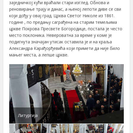
заједничкој кући враћали стари изглед. Обнова и
реновирање трају и данас, а њеној лепоти диве се сви
који дођу у овај град. Црква Светог Николе из 1861.
године , по предању саграђена на старим темељима
цркве Покрова Пресвете Богородице, постала је често
место поклоника. Невероватна за време у коме је
подигнута значајан утисак оставила је и на краља
Александра Карађорђевића који примети да није било
мањег места, а лепше цркве.
Литургија