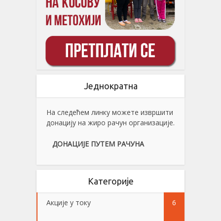
Једнократна
На следећем линку можете извршити
донацију на жиро рачун организације.
ДОНАЦИЈЕ ПУТЕМ РАЧУНА
Категорије
Акције у току
6