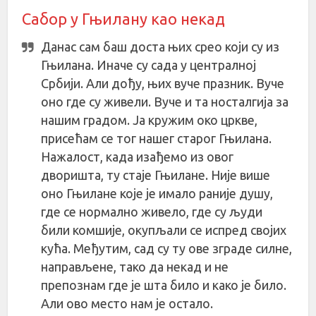
Сабор у Гњилану као некад
Данас сам баш доста њих срео који су из
Гњилана. Иначе су сада у централној
Србији. Али дођу, њих вуче празник. Вуче
оно где су живели. Вуче и та носталгија за
нашим градом. Ја кружим око цркве,
присећам се тог нашег старог Гњилана.
Нажалост, када изађемо из овог
дворишта, ту стаје Гњилане. Није више
оно Гњилане које је имало раније душу,
где се нормално живело, где су људи
били комшије, окупљали се испред својих
кућа. Међутим, сад су ту ове зграде силне,
направљене, тако да некад и не
препознам где је шта било и како је било.
Али ово место нам је остало.