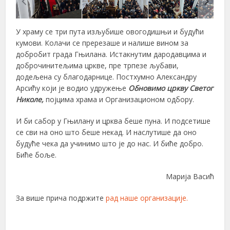
У храму се три пута изљубише овогодишњи и будући
кумови. Колачи се пререзаше и налише вином за
добробит града Гњилана. Истакнутим дародавцима и
доброчинитељима цркве, пре трпезе љубави,
додељена су благодарнице. Постхумно Александру
Арсићу који је водио удружење
Обновимо цркву Светог
Николе,
појцима храма и Организационом одбору.
И би сабор у Гњилану и црква беше пуна. И подсетише
се сви на оно што беше некад. И наслутише да оно
будуће чека да учинимо што је до нас. И биће добро.
Биће боље.
Марија Васић
За више прича подржите
рад наше организације.