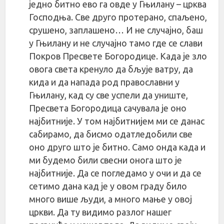
једно битно ево га овде у Гњилану – црква
Господња. Све друго протерано, спаљено,
срушено, заплашено… И не случајно, баш
у Гњилану и не случајно тамо где се слави
Покров Пресвете Богородице. Када је зло
овога света кренуло да бљује ватру, да
кида и да напада род православни у
Гњилану, кад су све успели да униште,
Пресвета Богородица сачувала је оно
најбитније. У том најбитнијем ми се данас
сабирамо, да бисмо одатледобили све
оно друго што је битно. Само онда када и
ми будемо били свесни онога што је
најбитније. Да се погледамо у очи и да се
сетимо дана кад је у овом граду било
много више људи, а много мање у овој
цркви. Да ту видимо разлог нашег