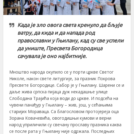
Када је зло овога света кренуло да бљује
ватру, да кида и да напада род
православни у Гњилану, кад су све успели
да униште, Пресвета Богородица
сачувала је оно најбитније.
Мноштво народа окупило се у порти цркве Светог
Николе, након свете литургије, за празник Покрова
Пресвете Богородице. Сабор је у Гњилану. Шарени се и
даље жива српска пијаца дуж некадашње улице
Слободана Трајића која води до цркве. И подсећа на
чувени панађур у Гњилану – жив, још, у сећањима
старијих Мораваца. Са благословом протојереја оца
Зорана Ковачевића, овогодишњи кумови и верни
народ уприличили су свечану прославу празника каква
се после рата у Гњилану није одржала. Последњих