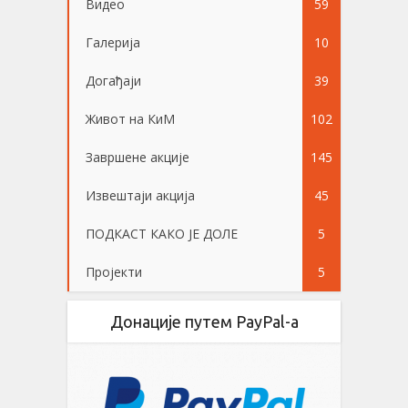
Видео
59
Галерија
10
Догађаји
39
Живот на КиМ
102
Завршене акције
145
Извештаји акција
45
ПОДКАСТ КАКО ЈЕ ДОЛЕ
5
Пројекти
5
Донације путем PayPal-a