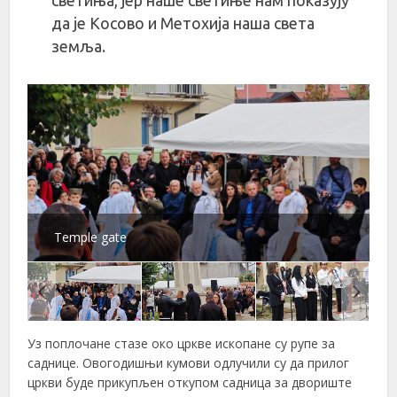
да је Косово и Метохија наша света
земља.
Temple gate
Уз поплочане стазе око цркве ископане су рупе за
саднице. Овогодишњи кумови одлучили су да прилог
цркви буде прикупљен откупом садница за двориште