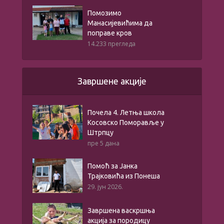
Помозимо
Манасијевићима да
поправе кров
14.233 прегледа
Завршене акције
Почела 4. Летња школа
Косовско Поморавље у
Штрпцу
пре 5 дана
Помоћ за Јанка
Трајковића из Понеша
29. јун 2026.
Завршена васкршња
акција за породицу