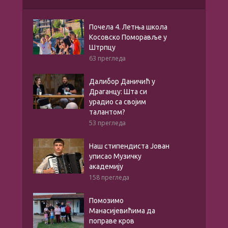
Почела 4. Летња школа
Косовско Поморавље у
Штрпцу
63 прегледа
Далибор Даничић у
Драганцу: Шта си
урадио са својим
талантом?
53 прегледа
Наш стипендиста Јован
уписао Музичку
академију
158 прегледа
Помозимо
Манасијевићима да
поправе кров