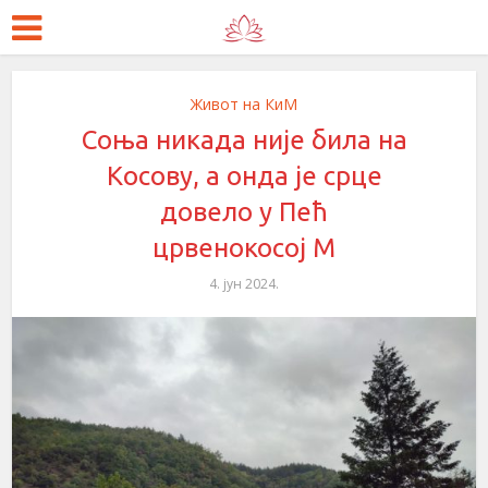
Живот на КиМ
Соња никада није била на
Косову, а онда је срце
довело у Пећ
црвенокосој М
4. јун 2024.