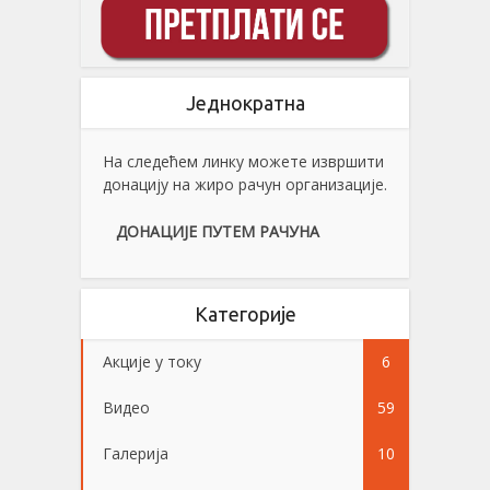
Једнократна
На следећем линку можете извршити
донацију на жиро рачун организације.
ДОНАЦИЈЕ ПУТЕМ РАЧУНА
Категорије
Акције у току
6
Видео
59
Галерија
10