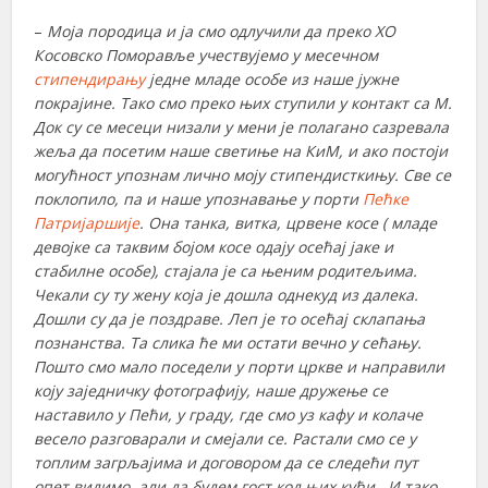
–
Моја породица и ја смо одлучили да преко ХО
Косовско Поморавље учествујемо у месечном
стипендирању
једне младе особе из наше јужне
покрајине. Тако смо преко њих ступили у контакт са М.
Док су се месеци низали у мени је полагано сазревала
жеља да посетим наше светиње на КиМ, и ако постоји
могућност упознам лично моју стипендисткињу. Све се
поклопило, па и наше упознавање у порти
Пећке
Патријаршије
. Она танка, витка, црвене косе ( младе
девојке са таквим бојом косе одају осећај јаке и
стабилне особе), стајала је са њеним родитељима.
Чекали су ту жену која је дошла однекуд из далека.
Дошли су да је поздраве. Леп је то осећај склапања
познанства. Та слика ће ми остати вечно у сећању.
Пошто смо мало поседели у порти цркве и направили
коју заједничку фотографију, наше дружење се
наставило у Пећи, у граду, где смо уз кафу и колаче
весело разговарали и смејали се. Растали смо се у
топлим загрљајима и договором да се следећи пут
опет видимо, али да будем гост код њих кући. И тако,