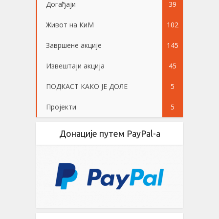
Догађаји
39
Живот на КиМ
102
Завршене акције
145
Извештаји акција
45
ПОДКАСТ КАКО ЈЕ ДОЛЕ
5
Пројекти
5
Донације путем PayPal-a