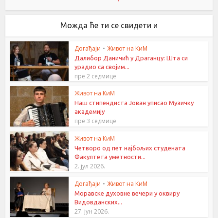
Можда ће ти се свидети и
Догађаји
•
Живот на КиМ
Далибор Даничић у Драганцу: Шта си
урадио са својим...
пре 2 седмице
Живот на КиМ
Наш стипендиста Јован уписао Музичку
академију
пре 3 седмице
Живот на КиМ
Четворо од пет најбољих студената
Факултета уметности...
2. јул 2026.
Догађаји
•
Живот на КиМ
Моравске духовне вечери у оквиру
Видовданских...
27. јун 2026.