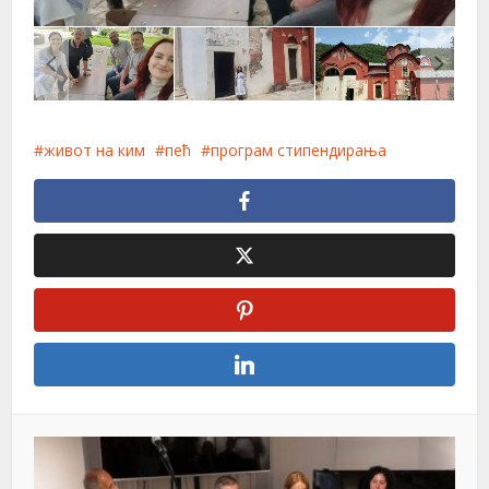
живот на ким
пећ
програм стипендирања