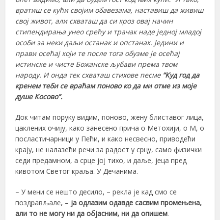
вратиш се кући својим обавезама, наставиш да живиш
свој живот, али схваташ да си кроз овај начин
стипендирања унео срећу и трачак наде једној младој
особи за неки даљи останак и опстанак. Једини и
прави осећај који те после тога обузме је осећај
истинске и чисте Божанске љубави према твом
народу. И онда тек схваташ стихове песме
“Куд год да
кренем теби се враћам поново ко да ми отме из моје
душе Косово”.
Док читам поруку видим, поново, жену блиставог лица,
цаклених очију, како занесено прича о Метохији, о М, о
посластичарници у Пећи, и како несвесно, приводећи
крају, не налазећи речи за радост у срцу, само физички
седи предамном, а срце јој тихо, и даље, јеца пред
кивотом Светог краља. У Дечанима.
– У мени се нешто десило, – рекла је кад смо се
поздрављале, –
ја одлазим одавде сасвим промењена,
али то не могу ни да објасним, ни да опишем
.