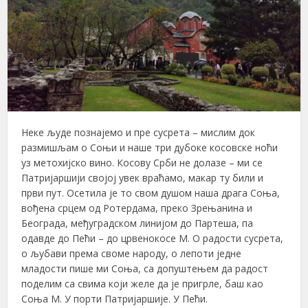
Неке људе познајемо и пре сусрета – мислим док
размишљам о Соњи и наше три дубоке косовске ноћи
уз метохијско вино. Косову Срби не долазе – ми се
Патријаршији својој увек враћамо, макар ту били и
први пут. Осетила је то свом душом наша драга Соња,
вођена срцем од Ротердама, преко Зрењанина и
Београда, међуградском линијом до Партеша, па
одавде до Пећи – до црвенокосе М. О радости сусрета,
о љубави према своме народу, о лепоти једне
младости пише ми Соња, са допуштењем да радост
поделим са свима који желе да је пригрле, баш као
Соња М. У порти Патријаршије. У Пећи.