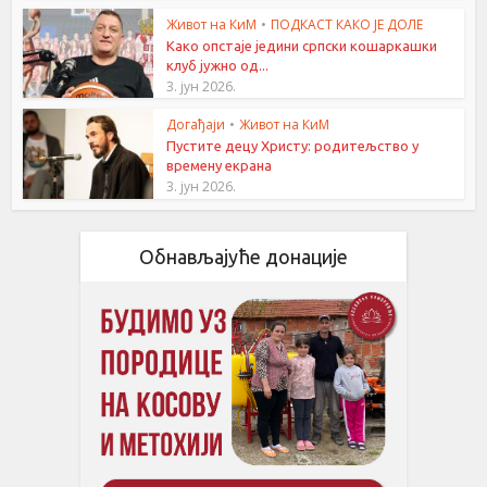
Живот на КиМ
•
ПОДКАСТ КАКО ЈЕ ДОЛЕ
Како опстаје једини српски кошаркашки
клуб јужно од...
3. јун 2026.
Догађаји
•
Живот на КиМ
Пустите децу Христу: родитељство у
времену екрана
3. јун 2026.
Обнављајуће донације