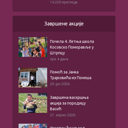
14.229 прегледа
Завршене акције
Почела 4. Летња школа
Косовско Поморавље у
Штрпцу
пре 4 дана
Помоћ за Јанка
Трајковића из Понеша
29. јун 2026.
Завршена васкршња
акција за породицу
Васић
27. април 2026.
Ископан бунар код