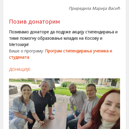
Приредила Марија Васић
Позив донаторим
Позивамо донаторе да подрже акцију стипендирања и
тиме помогну образовање младих на Косову и
Метохији!
Више о програму:
Програм стипендирања ученика и
студената
ДОНАЦИЈЕ