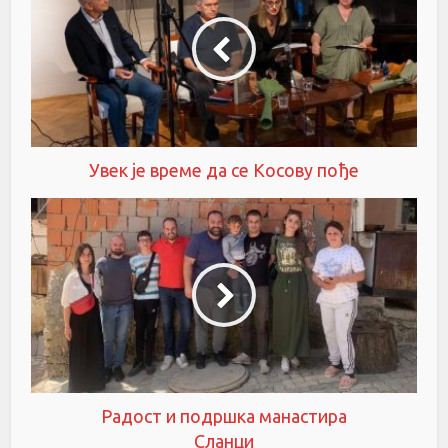
Увек је време да се Косову пође
Радост и подршка манастира
Сланци