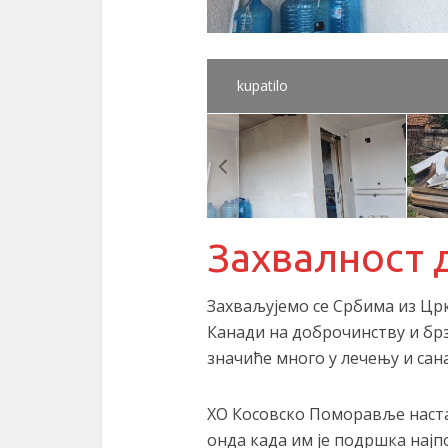
kupatilo
Захвалност 
Захваљујемо се Србима из Цр
Канади на доброчинству и брз
значиће много у лечењу и сан
ХО Косовско Поморавље наста
онда када им је подршка најп