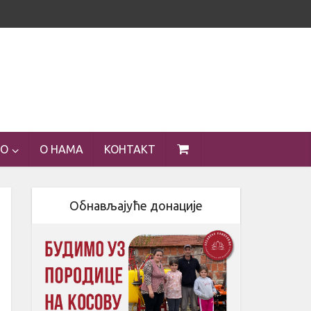
ЕО
О НАМА
КОНТАКТ
Обнављајуће донације