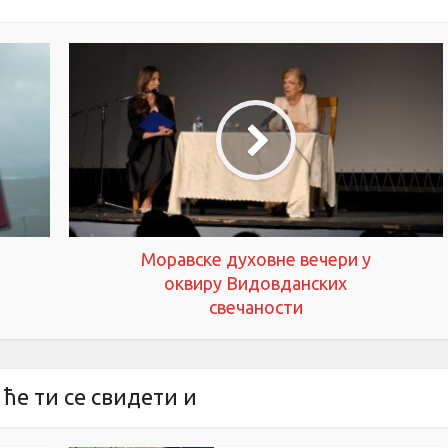
Моравске духовне вечери у
оквиру Видовданских
свечаности
ће ти се свидети и