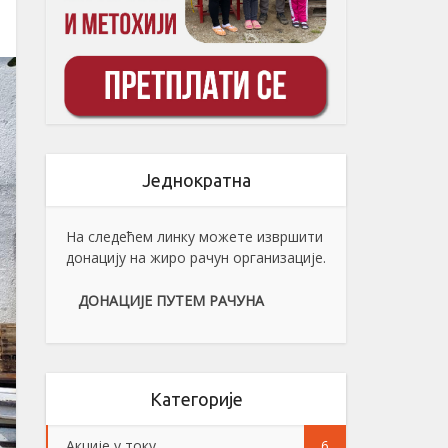
Једнократна
На следећем линку можете извршити
донацију на жиро рачун организације.
ДОНАЦИЈЕ ПУТЕМ РАЧУНА
Категорије
Акције у току
6