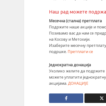
Наш рад можете подржат
Месечна (стална) претплата
Подржите наше акције и помо
Позивамо вас да нам се прид
на Косову и Метохији.
Изаберите месечну претплату
подршке.
Претплати се
Једнократна донација
Уколико желите да подржите 
можете уплатити једнократн
акцијама.
ДОНАЦИЈЕ