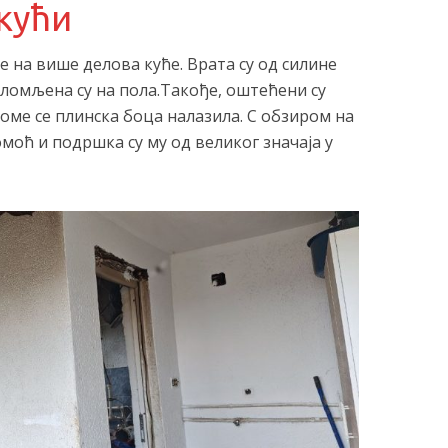
кући
 на више делова куће. Врата су од силине
оломљена су на пола.Такође, оштећени су
коме се плинска боца налазила. С обзиром на
омоћ и подршка су му од великог значаја у