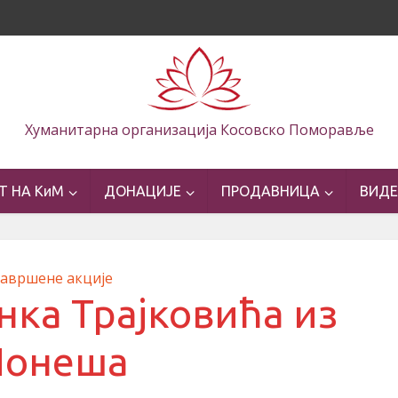
Хуманитарна организација Косовско Поморавље
Т НА КиМ
ДОНАЦИЈЕ
ПРОДАВНИЦА
ВИД
Завршене акције
нка Трајковића из
Понеша