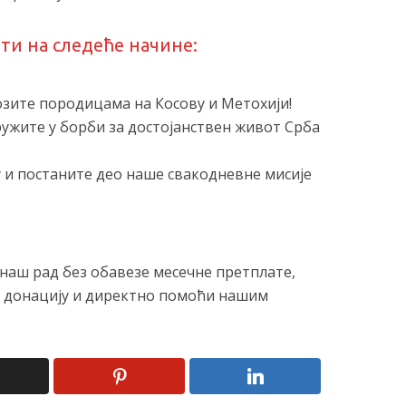
и на следеће начине:
зите породицама на Косову и Метохији!
ружите у борби за достојанствен живот Срба
 и постаните део наше свакодневне мисије
наш рад без обавезе месечне претплате,
у донацију и директно помоћи нашим