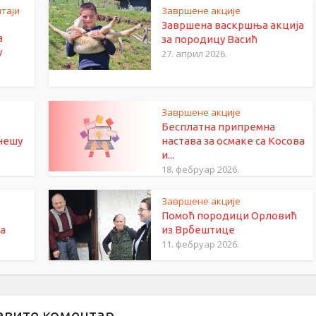
таји
Завршене акције
Завршена васкршња акција
а
за породицу Васић
у
27. април 2026.
Завршене акције
Бесплатна припремна
нешу
настава за осмаке са Косова
и...
18. фебруар 2026.
Завршене акције
Помоћ породици Орловић
а
из Врбештице
11. фебруар 2026.
авите коментар