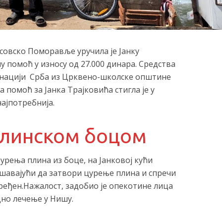
совско Поморавље уручила је Јанку
 помоћ у износу од 27.000 динара. Средства
онацији Срба из Црквено-школске општине
 помоћ за Јанка Трајковића стигла је у
најпотребнија.
плинском боцом
урења плина из боце, на Јанковој кући
ушавајући да затвори цурење плина и спречи
вређен.Нажалост, задобио је опекотине лица
одно лечење у Нишу.