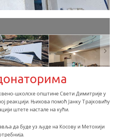
донаторима
квено-школске општине Свети Димитрије у
ој реакцији. Њихова помоћ Јанку Трајковићу
ацији штете настале на кући.
вља да буде уз људе на Косову и Метохији
отребнија.