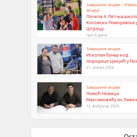
Завршене акције
Извеш
•
акција
Почела 4. Летња школ
Косовско Поморавље 
Штрпцу
пре 6 дана
Завршене акције
Ископан бунар код
породице Цвејић у По
21. април 2026.
Завршене акције
Помоћ Новици
Максимовићу из Ливоч
12. фебруар 2026.
Ост