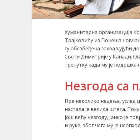
Хуманитарна организација Ко
Трајковићу из Понеша новчану
су обезбеђена захваљујући д
Свети Димитрије у Канади. Ова
тренутку када му је подршка 
Незгода са 
Пре неколико недеља, услед ц
настала је велика штета. Пок
још већу незгоду, Јанко је по
и руке, због чега му је неопх