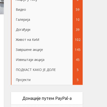
Видео
59
Галерија
10
Догађаји
39
Живот на КиМ
102
Завршене акције
145
Извештаји акција
45
ПОДКАСТ КАКО ЈЕ ДОЛЕ
5
Пројекти
5
Донације путем PayPal-a