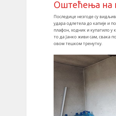
Оштећења на 
Последице незгоде су видљиве
удара одлетела до капије и п
плафон, ходник и купатило у 
то да Јанко живи сам, свака п
овом тешком тренутку.