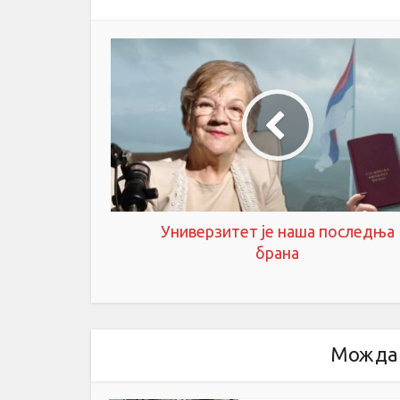
Универзитет је наша последња
брана
Можда 