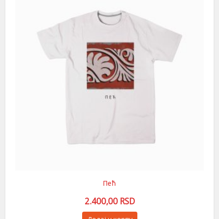
могу
бити
изабране
на
страници
производа.
Пећ
2.400,00
RSD
Овај