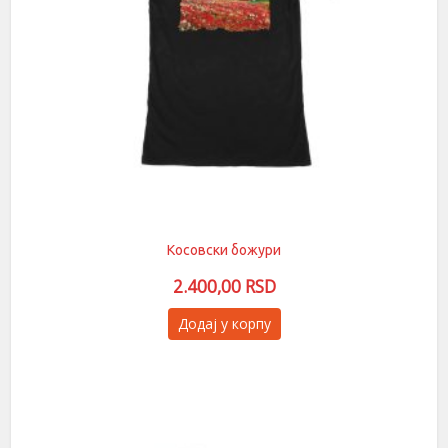
производа.
Косовски божури
2.400,00
RSD
Овај
Додај у корпу
производ
има
више
варијанти.
Опције
могу