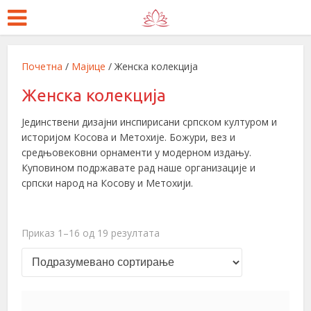
Почетна
/
Мајице
/ Женска колекција
Женска колекција
Јединствени дизајни инспирисани српском културом и
историјом Косова и Метохије. Божури, вез и
средњовековни орнаменти у модерном издању.
Куповином подржавате рад наше организације и
српски народ на Косову и Метохији.
Приказ 1–16 од 19 резултата