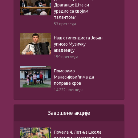
Драганцу: Шта си
урадио са својим
талантом?
53 прегледа
Наш стипендиста Јован
уписао Музичку
академију
159 прегледа
Помозимо
Манасијевићима да
поправе кров
14.232 прегледа
Завршене акције
Почела 4. Летња школа