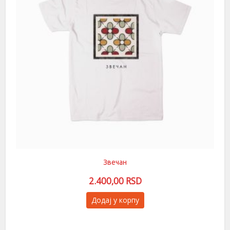
изабране
на
страници
производа.
Звечан
2.400,00
RSD
Овај
Додај у корпу
производ
има
више