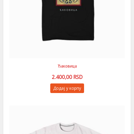
Ђаковица
2.400,00
RSD
Овај
Додај у корпу
производ
има
више
варијанти.
Опције
могу
бити