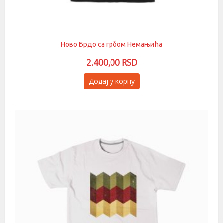
Ново Брдо са грбом Немањића
2.400,00
RSD
Овај
Додај у корпу
производ
има
више
варијанти.
Опције
могу
бити
изабране
на
страници
производа.