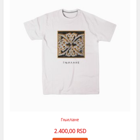
Гњилане
2.400,00
RSD
Овај