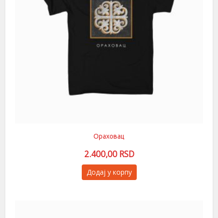
страници
производа.
Ораховац
2.400,00
RSD
Овај
Додај у корпу
производ
има
више
варијанти.
Опције