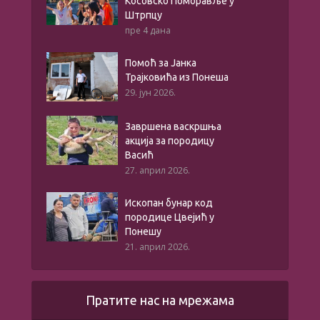
Косовско Поморавље у
Штрпцу
пре 4 дана
Помоћ за Јанка
Трајковића из Понеша
29. јун 2026.
Завршена васкршња
акција за породицу
Васић
27. април 2026.
Ископан бунар код
породице Цвејић у
Понешу
21. април 2026.
Пратите нас на мрежама