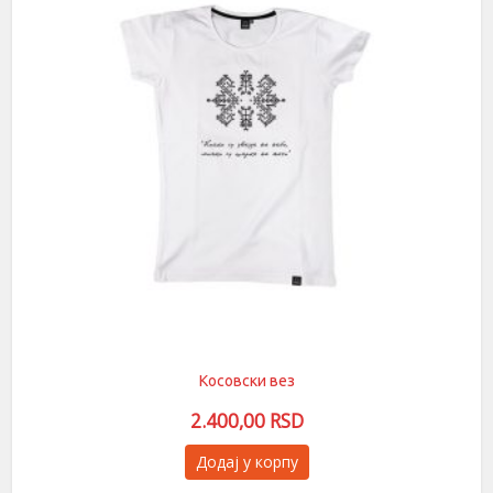
бити
изабране
на
страници
производа.
Косовски вез
2.400,00
RSD
Овај
Додај у корпу
производ
има