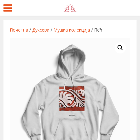
Почетна
/
Дуксеви
/
Мушка колекција
/ Пећ