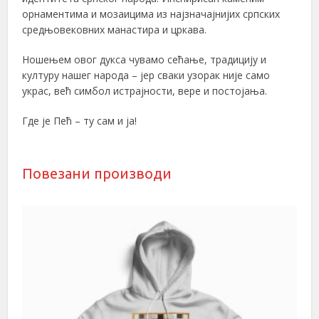
орнаментима и мозаицима из најзначајнијих српских
средњовековних манастира и цркава.
Ношењем овог дукса чувамо сећање, традицију и
културу нашег народа – јер сваки узорак није само
украс, већ симбол истрајности, вере и постојања.
Где је Пећ – ту сам и ја!
Повезани производи