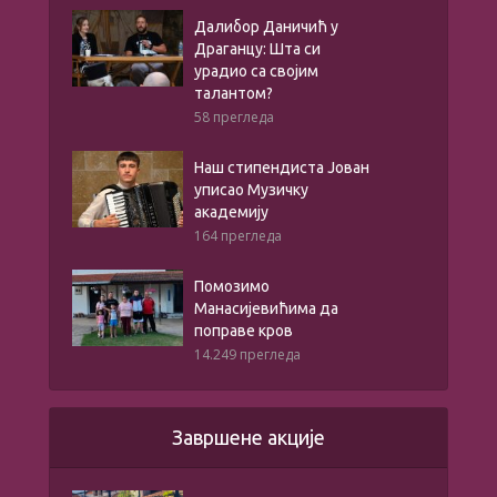
Далибор Даничић у
Драганцу: Шта си
урадио са својим
талантом?
58 прегледа
Наш стипендиста Јован
уписао Музичку
академију
164 прегледа
Помозимо
Манасијевићима да
поправе кров
14.249 прегледа
Завршене акције