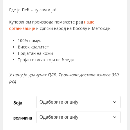
Где је Пећ – ту сам и ја!
Куповином производа помажете рад
наше
организације
и српски народ на Косову и Метохији.
100% памук
Висок квалитет
Пријатан на кожи
Трајан отисак који не бледи
У цену је урачунат ПДВ. Трошкови доставе износе 350
рсд
боја
величина