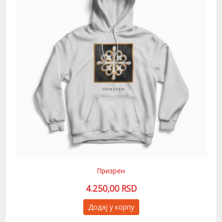
бити
изабране
на
страници
производа.
Призрен
4.250,00
RSD
Овај
Додај у корпу
производ
има