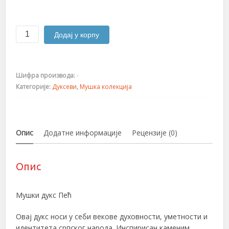
Пећ
Додај у корпу
количина
Шифра производа:
-
Категорије:
Дуксеви
,
Мушка колекција
Опис
Додатне информације
Рецензије (0)
Опис
Мушки дукс Пeћ
Овај дукс носи у себи векове духовности, уметности и
идентитета српског народа. Инспирисан каменим