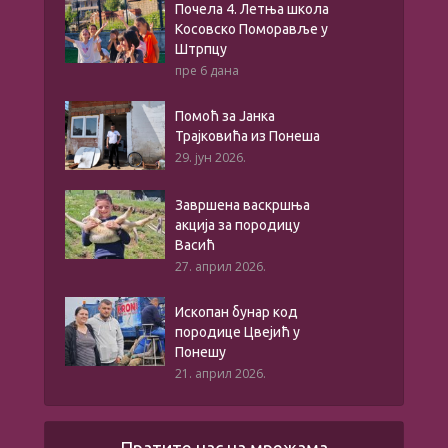
Почела 4. Летња школа
Косовско Поморавље у
Штрпцу
пре 6 дана
Помоћ за Јанка
Трајковића из Понеша
29. јун 2026.
Завршена васкршња
акција за породицу
Васић
27. април 2026.
Ископан бунар код
породице Цвејић у
Понешу
21. април 2026.
Пратите нас на мрежама