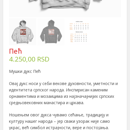
Пећ
4.250,00
RSD
Мушки дукс Пeћ
Овај дукс носи у себи векове духовности, уметности и
идентитета српског народа. Инспирисан каменим
орнаментима и мозаицима из најзначајнијих српских
средњовековних манастира и цркава.
Ношењем овог дукса чувамо сећање, традицију и
културу нашег народа – јер сваки узорак није само
украс, већ симбол истрајности, вере и постојања.