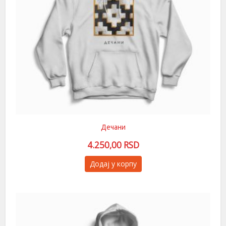
Дечани
4.250,00
RSD
Овај
Додај у корпу
производ
има
више
варијанти.
Опције
могу