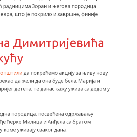
оћ радницима Зоран и његова породица
 евра, што је покрило и завршне, финије
на Димитријевића
кућу
аопштили
да покрећемо акцију за њиву нову
рекао да жели да она буде бела. Марија и
ријег детета, те данас кажу ужива са дедом у
редна породица, посвећена одржавању
ђе ћерке Милица и Анђела са братом
у коме уживају сваког дана.