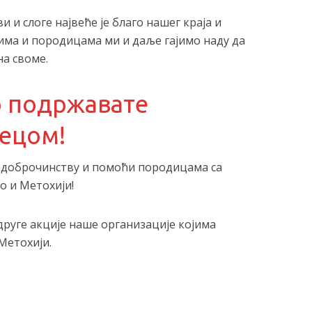
 и слоге највеће је благо нашег краја и
ма и породицама ми и даље гајимо наду да
на своме.
о подржавате
децом!
 доброчинству и помоћи породицама са
о и Метохији!
друге акције наше организације којима
Метохији.