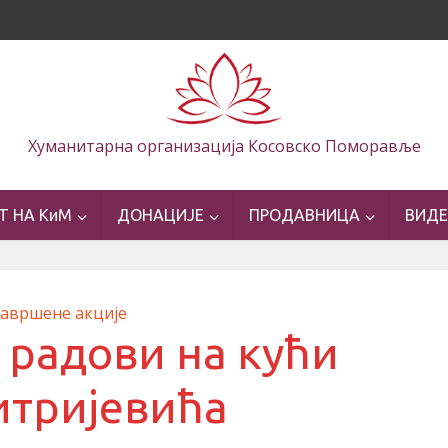
Хуманитарна организација Косовско Поморавље
Т НА КиМ
ДОНАЦИЈЕ
ПРОДАВНИЦА
ВИД
Завршене акције
радови на кући
тријевића