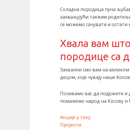
Складна породица пуна љубави
захваљујући таквим родитељи
се можемо сачувати и остати 
Хвала вам шт
породице са 
Захвални смо вам на великом
децом, које чувају наше Косов
Позивамо вас да подржите и 
помажемо народ на Косову и 
Акције у току
Пројекти