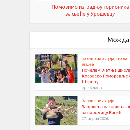
Помозимо изградњу горионика
за свеће у Урошевцу
Можда 
Завршене акције
Извеш
•
акција
Почела 4. Летња школ
Косовско Поморавље 
Штрпцу
пре 6 дана
Завршене акције
Завршена васкршња а
за породицу Васић
27. април 2026.