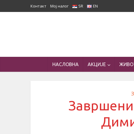
Контакт
Мој налог
SR
EN
НАСЛОВНА
АКЦИЈЕ
ЖИВО
Завршени 
Дими