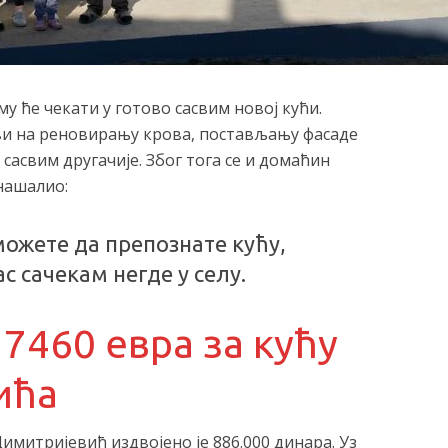
 ће чекати у готово сасвим новој кући.
ви на реновирању крова, постављању фасаде
сасвим другачије. Због тога се и домаћин
нашалио:
можете да препознате кућу,
 сачекам негде у селу.
7460 евра за кућу
ића
имитријевић издвојено је 886.000 динара. Уз