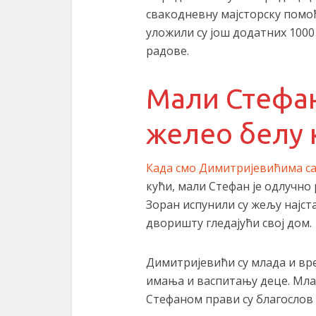
свакодневну мајсторску пом
уложили су још додатних 1000
радове.
Мали Стефа
желео белу 
Када смо Димитријевићима с
кући, мали Стефан је одлучно 
Зоран испунили су жељу најста
дворишту гледајући свој дом.
Димитријевићи су млада и в
имања и васпитању деце. Мла
Стефаном прави су благослов 