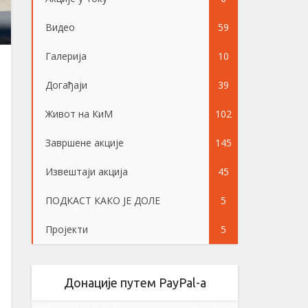
Видео
59
Галерија
10
Догађаји
39
Живот на КиМ
102
Завршене акције
145
Извештаји акција
45
ПОДКАСТ КАКО ЈЕ ДОЛЕ
5
Пројекти
5
Донације путем PayPal-a