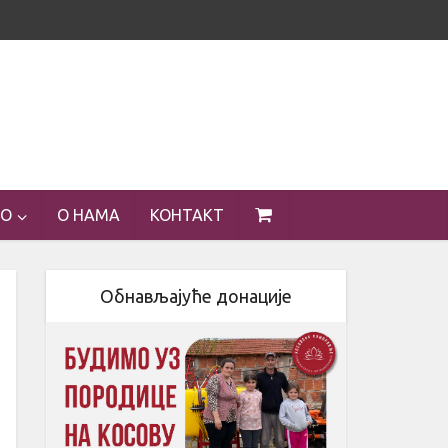
ЕО
О НАМА
КОНТАКТ
Обнављајуће донације