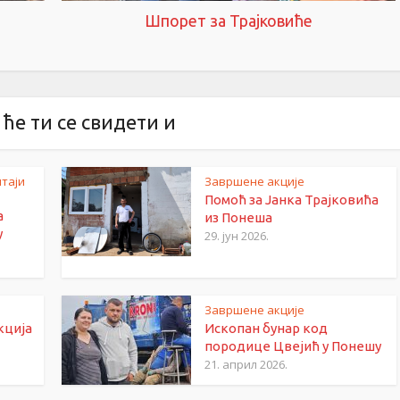
Шпорет за Трајковиће
ће ти се свидети и
таји
Завршене акције
Помоћ за Јанка Трајковића
а
из Понеша
у
29. јун 2026.
Завршене акције
кција
Ископан бунар код
породице Цвејић у Понешу
21. април 2026.