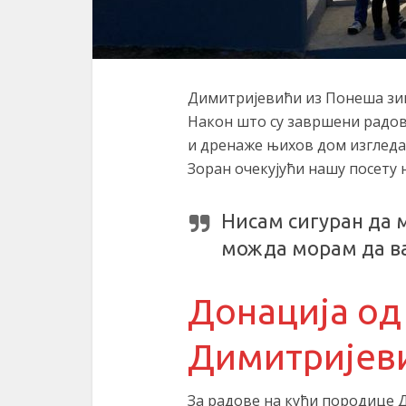
Димитријевићи из Понеша зиму
Након што су завршени радо
и дренаже њихов дом изгледа 
Зоран очекујући нашу посету 
Нисам сигуран да 
можда морам да вас
Донација од 
Димитријев
За радове на кући породице Д