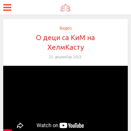
Видео
О деци са КиМ на
ХелмКасту
23. децембар 2023.