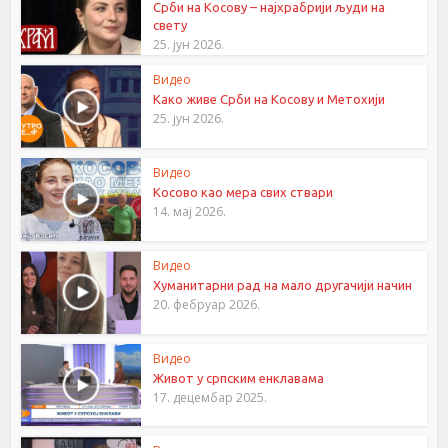
Срби на Косову – најхрабрији људи на
свету
25. јун 2026.
Видео
Како живе Срби на Косову и Метохији
25. јун 2026.
Видео
Косово као мера свих ствари
14. мај 2026.
Видео
Хуманитарни рад на мало другачији начин
20. фебруар 2026.
Видео
Живот у српским енклавама
17. децембар 2025.