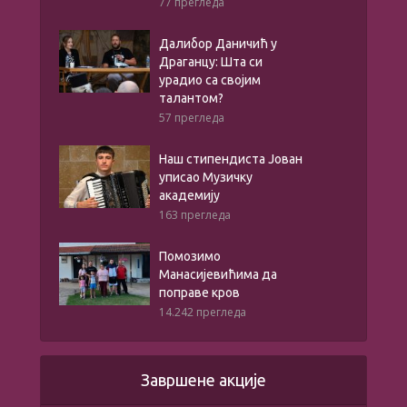
77 прегледа
Далибор Даничић у
Драганцу: Шта си
урадио са својим
талантом?
57 прегледа
Наш стипендиста Јован
уписао Музичку
академију
163 прегледа
Помозимо
Манасијевићима да
поправе кров
14.242 прегледа
Завршене акције