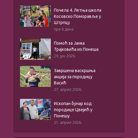
Почела 4. Летња школа
Косовско Поморавље у
Штрпцу
пре 6 дана
Помоћ за Јанка
Трајковића из Понеша
29. јун 2026.
Завршена васкршња
акција за породицу
Васић
27. април 2026.
Ископан бунар код
породице Цвејић у
Понешу
21. април 2026.