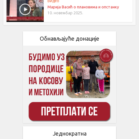
Видео
Марија Васић о плановима и опстанку
10. новембар 2025.
Обнављајуће донације
Једнократна