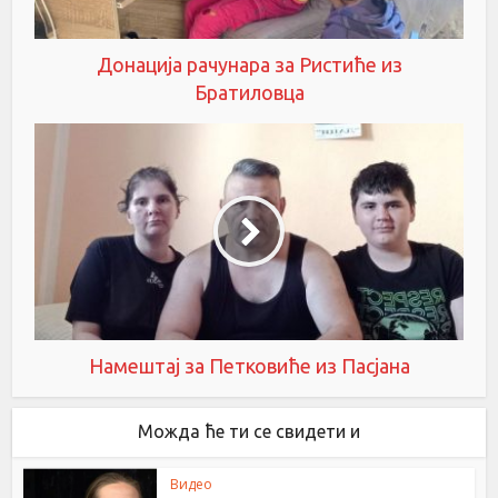
Донација рачунара за Ристиће из
Братиловца
Намештај за Петковиће из Пасјана
Можда ће ти се свидети и
Видео