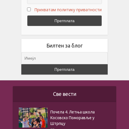
Прихватам политику приватности
Билтен за блог
Све вести
Почела 4. Летња школа
Косовско Поморавље у
Штрпцу