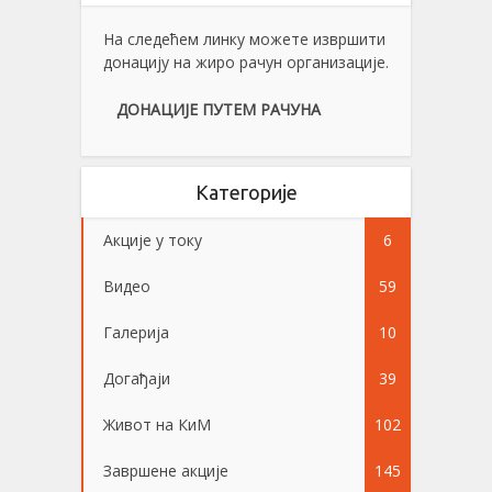
На следећем линку можете извршити
донацију на жиро рачун организације.
ДОНАЦИЈЕ ПУТЕМ РАЧУНА
Категорије
Акције у току
6
Видео
59
Галерија
10
Догађаји
39
Живот на КиМ
102
Завршене акције
145