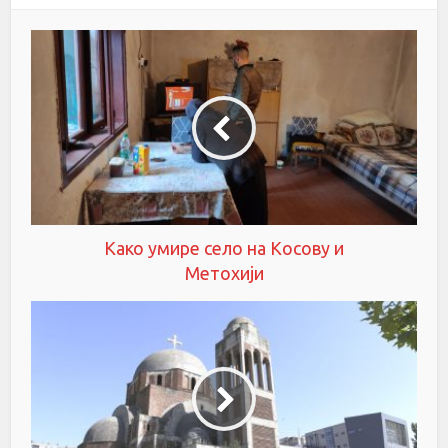
Како умире село на Косову и
Метохији