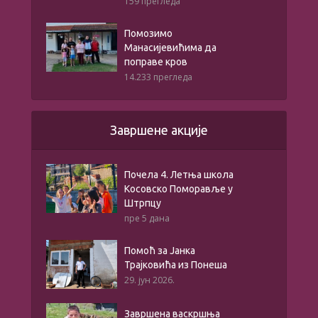
159 прегледа
Помозимо
Манасијевићима да
поправе кров
14.233 прегледа
Завршене акције
Почела 4. Летња школа
Косовско Поморавље у
Штрпцу
пре 5 дана
Помоћ за Јанка
Трајковића из Понеша
29. јун 2026.
Завршена васкршња