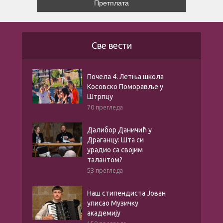
Све вести
Почела 4. Летња школа
Косовско Поморавље у
Штрпцу
70 прегледа
Далибор Даничић у
Драганцу: Шта си
урадио са својим
талантом?
53 прегледа
Наш стипендиста Јован
уписао Музичку
академију