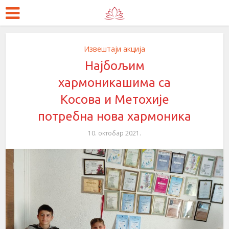
Извештаји акција
Најбољим
хармоникашима са
Косова и Метохије
потребна нова хармоника
10. октобар 2021.