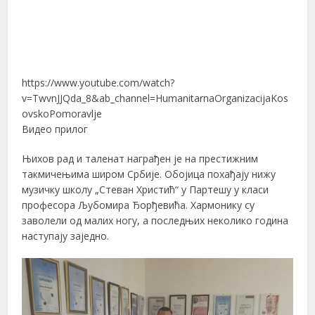
https://www.youtube.com/watch?
v=TwvnJJQda_8&ab_channel=HumanitarnaOrganizacijaKos
ovskoPomoravlje
Видео прилог
Њихов рад и таленат награђен је на престижним
такмичењима широм Србије. Обојица похађају нижу
музичку школу „Стеван Христић“ у Партешу у класи
професора Љубомира Ђорђевића. Хармонику су
заволели од малих ногу, а последњих неколико година
наступају заједно.