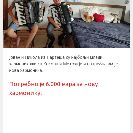
Јован и Никола из Партеша су најбољи млади
хармоникаши са Косова и Метохије и потребна им је
нова хармоника.
Потребно је 6.000 евра за нову
хармонику.