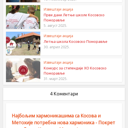
Извештаји акција
Први дани Летње школе Косовско
Поморавље
5. август 2025.
Извештаји акција
Летња школа Косовско Поморавље
30. април 2025.
Извештаји акција
Конкурс за стипендије ХО Косовско
Поморавље
31. март 2025.
4 Коментари
Најбољим хармоникашима са Косова и
Метохије потребна нова хармоника - Покрет