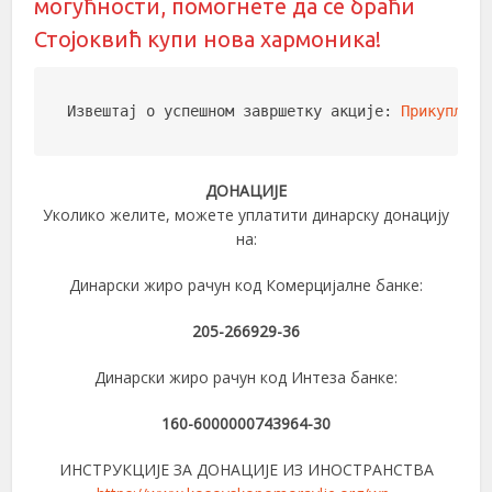
могућности, помогнете да се браћи
Стојоквић купи нова хармоника!
Извештај о успешном завршетку акције: 
Прикупљено
ДОНАЦИЈЕ
Уколико желите, можете уплатити динарску донацију
на:
Динарски жиро рачун код Комерцијалне банке:
205-266929-36
Динарски жиро рачун код Интеза банке:
160-6000000743964-30
ИНСТРУКЦИЈЕ ЗА ДОНАЦИЈЕ ИЗ ИНОСТРАНСТВА