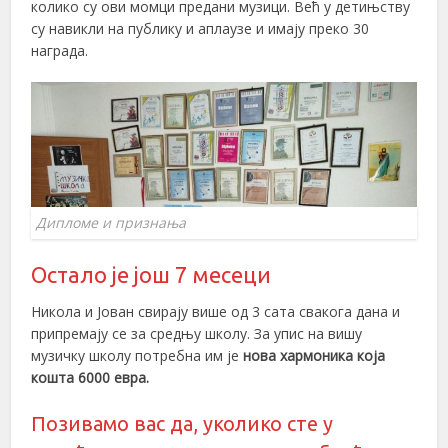
колико су ови момци предани музици. Већ у детињству
су навикли на публику и аплаузе и имају преко 30
награда.
Дипломе и признања
Остало је још 7 месеци
Никола и Јован свирају више од 3 сата свакога дана и
припремају се за средњу школу. За упис на вишу
музичку школу потребна им је
нова хармоника која
кошта 6000 евра.
Позивамо вас да, уколико сте у