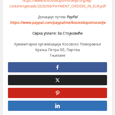
https://www.kosovskopomoravlje.org/wp-
content/uploads/2020/06/PAYMENT_ORDERS_IN_EUR.pdf
Донације путем
PayPal
https://www.paypal.com/paypalme/kosovskopomoravlje
Сврха уплате: За Стојковиће
Хуманитарна организација Косовско Поморавље
Краља Петра бб, Партеш
Гњилане