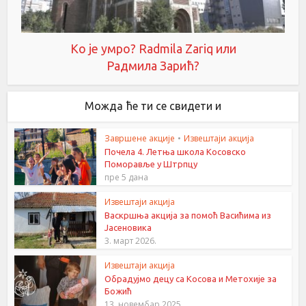
Ко је умро? Radmila Zariq или
Радмила Зарић?
Можда ће ти се свидети и
Завршене акције
•
Извештаји акција
Почела 4. Летња школа Косовско
Поморавље у Штрпцу
пре 5 дана
Извештаји акција
Васкршња акција за помоћ Васићима из
Јасеновика
3. март 2026.
Извештаји акција
Обрадујмо децу са Косова и Метохије за
Божић
13. новембар 2025.