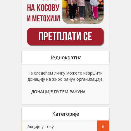
Једнократна
На следећем линку можете извршити
донацију на жиро рачун организације.
ДОНАЦИЈЕ ПУТЕМ РАЧУНА
Категорије
Акције у току
6