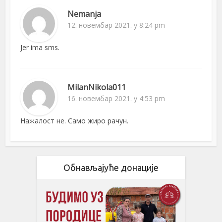
Nemanja
12. новембар 2021. у 8:24 pm
Jer ima sms.
MilanNikola011
16. новембар 2021. у 4:53 pm
Нажалост не. Само жиро рачун.
Обнављајуће донације