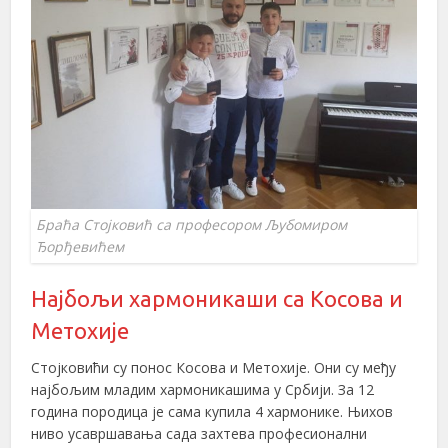
Браћа Стојковић са професором Љубомиром
Ђорђевићем
Најбољи хармоникаши са Косова и
Метохије
Стојковићи су понос Косова и Метохије. Они су међу
најбољим младим хармоникашима у Србији. За 12
година породица је сама купила 4 хармонике. Њихов
ниво усавршавања сада захтева професионални