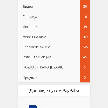
Видео
59
Галерија
10
Догађаји
39
Живот на КиМ
102
Завршене акције
145
Извештаји акција
45
ПОДКАСТ КАКО ЈЕ ДОЛЕ
5
Пројекти
5
Донације путем PayPal-a