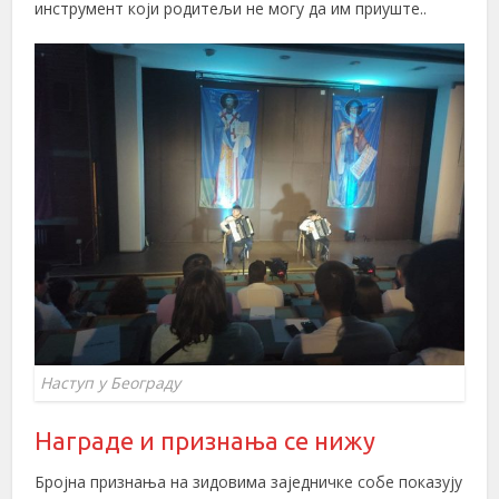
инструмент који родитељи не могу да им приуште..
Наступ у Београду
Награде и признања се нижу
Бројна признања на зидовима заједничке собе показују