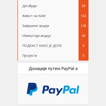
Догађаји
39
Живот на КиМ
102
Завршене акције
145
Извештаји акција
45
ПОДКАСТ КАКО ЈЕ ДОЛЕ
5
Пројекти
5
Донације путем PayPal-a