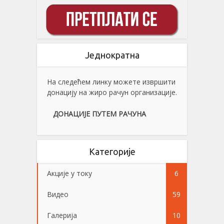
Једнократна
На следећем линку можете извршити
донацију на жиро рачун организације.
ДОНАЦИЈЕ ПУТЕМ РАЧУНА
Категорије
Акције у току
6
Видео
59
Галерија
10