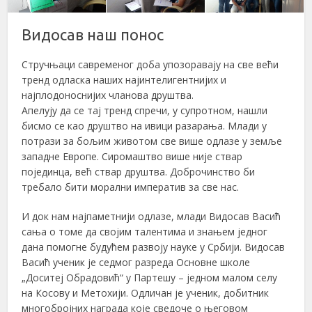
Видосав наш понос
Стручњаци савременог доба упозоравају на све већи
тренд одласка наших најинтелигентнијих и
најплодоноснијих чланова друштва.
Апелују да се тај тренд спречи, у супротном, нашли
бисмо се као друштво на ивици разарања. Млади у
потрази за бољим животом све више одлазе у земље
западне Европе. Сиромаштво више није ствар
појединца, већ ствар друштва. Доброчинство би
требало бити морални императив за све нас.
И док нам најпаметнији одлазе, млади Видосав Васић
сања о томе да својим талентима и знањем једног
дана помогне будућем развоју науке у Србији. Видосав
Васић ученик је седмог разреда Основне школе
„Доситеј Обрадовић“ у Партешу – једном малом селу
на Косову и Метохији. Одличан је ученик, добитник
многобројних награда које сведоче о његовом