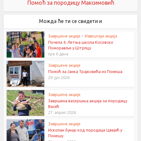
Помоћ за породицу Максимовић
Можда ће ти се свидети и
Завршене акције
•
Извештаји акција
Почела 4. Летња школа Косовско
Поморавље у Штрпцу
пре 6 дана
Завршене акције
Помоћ за Јанка Трајковића из Понеша
29. јун 2026.
Завршене акције
Завршена васкршња акција за породицу
Васић
27. април 2026.
Завршене акције
Ископан бунар код породице Цвејић у
Понешу