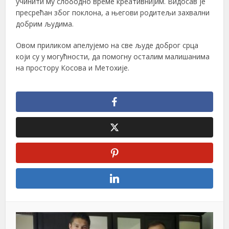
учинити му слободно време креативнијим. Видосав је
пресрећан због поклона, а његови родитељи захвални
добрим људима.
Овом приликом апелујемо на све људе доброг срца
који су у могућности, да помогну осталим малишанима
на простору Косова и Метохије.