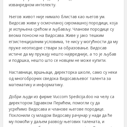
изванредном интелекту.
Његов живот није нимало блистав као његов ум.
Видосав живи у осмочланој сиромашној породици, која
је испуњена срећом и љубављу. Чланови породице су
веома поносни на Видосава. Живе у јако тешким
егзистенцијалним условима, те нису у могућности да му
пруже неопходне ствари за образовање. Видосав
истиче да му пружају нешто највредније, а то је љубав
и подршка, нешто што се новцем не може купити.
Наставници, вршњаци, директорка школе, само су неки
од многобројних сведока Видосављевог талента за
математику и информатику.
Добри људи из фирме Vuccom Spedicija.doo на челу са
директором Здравком Перићем, помогли су да
усрећимо Видосава и чланове његове породице.
Поклонили су младом Видосаву рачунар у нади да ће
му помоћи у даљем развоју његових таленaта, и