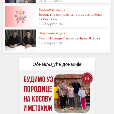
21. април 2026.
Завршене акције
Бесплатна припремна настава за осмаке
са Косова и...
18. фебруар 2026.
Завршене акције
Помоћ Новици Максимовићу из Ливоча
12. фебруар 2026.
Обнављајуће донације