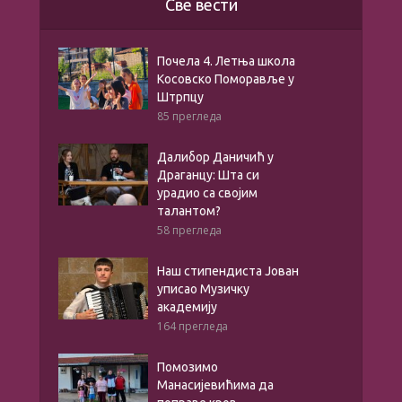
Све вести
Почела 4. Летња школа
Косовско Поморавље у
Штрпцу
85 прегледа
Далибор Даничић у
Драганцу: Шта си
урадио са својим
талантом?
58 прегледа
Наш стипендиста Јован
уписао Музичку
академију
164 прегледа
Помозимо
Манасијевићима да