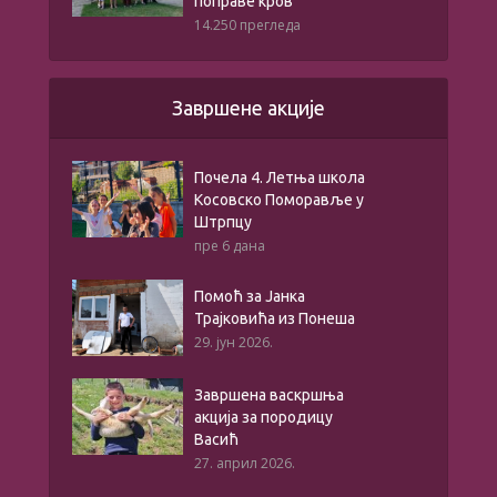
поправе кров
14.250 прегледа
Завршене акције
Почела 4. Летња школа
Косовско Поморавље у
Штрпцу
пре 6 дана
Помоћ за Јанка
Трајковића из Понеша
29. јун 2026.
Завршена васкршња
акција за породицу
Васић
27. април 2026.