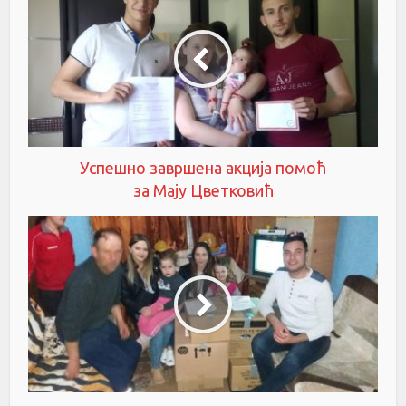
Успешно завршена акција помоћ
за Мају Цветковић