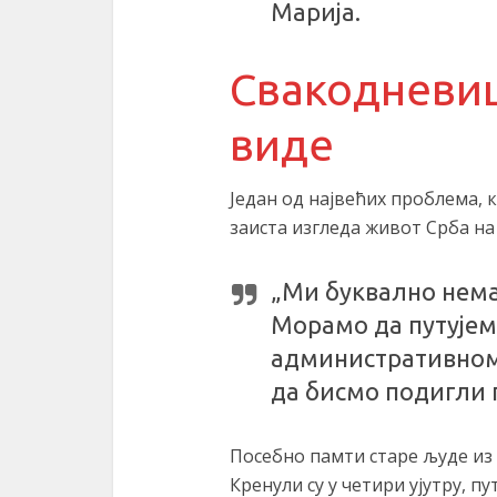
Марија.
Свакодневиц
виде
Један од највећих проблема, к
заиста изгледа живот Срба на
„Ми буквално нема
Морамо да путујем
административном 
да бисмо подигли 
Посебно памти старе људе из В
Кренули су у четири ујутру, п