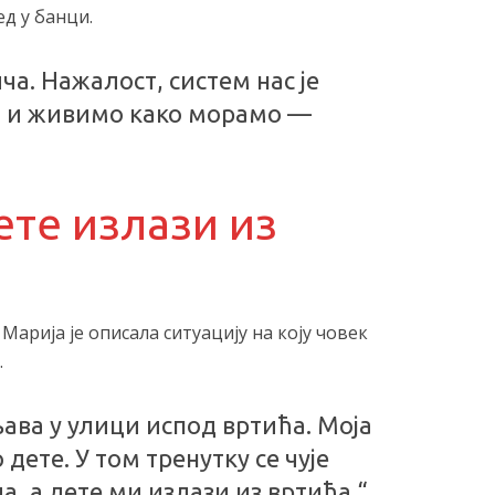
ед у банци.
ча. Нажалост, систем нас је
о и живимо како морамо —
ете излази из
Марија је описала ситуацију на коју човек
.
ава у улици испод вртића. Моја
 дете. У том тренутку се чује
, а дете ми излази из вртића.“