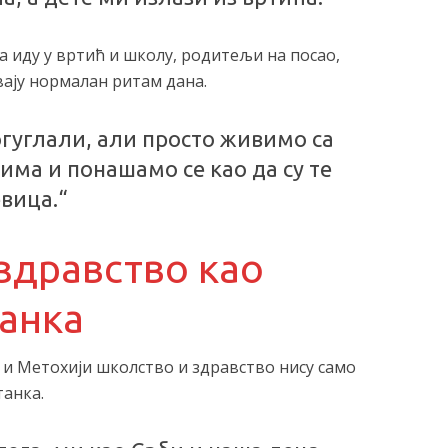
а иду у вртић и школу, родитељи на посао,
вају нормалан ритам дана.
огуглали, али просто живимо са
ма и понашамо се као да су те
вица.“
здравство као
анка
 и Метохији школство и здравство нису само
танка.