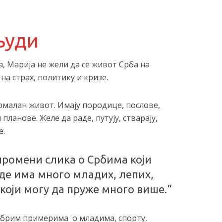
људи
, Марија не жели да се живот Срба на
на страх, политику и кризе.
рмалан живот. Имају породице, послове,
планове. Желе да раде, путују, стварају,
е.
промени слика о Србима који
вде има много младих, лепих,
који могу да пруже много више.“
добрим примерима о младима, спорту,