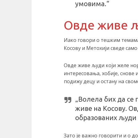
умовима.“
Овде живе 
Иако говори о тешким темама
Косову и Метохији сведе само 
Овде живе људи који желе но
интересовања, хобије, снове и 
подижу децу и остану на свом
„Волела бих да се 
живе на Косову. О
образованих људи 
Зато је важно говорити и о 