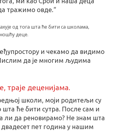
тога, ми као Срби и наша деца
а тражимо овде.“
ахује од тога шта ће бити са школама,
ношћу деце.
међупростору и чекамо да видимо
 Мислим да је многим људима
е, траје деценијама.
средњој школи, моји родитељи су
 шта ће бити сутра. После сам и
Да ли да реновирамо? Не знам шта
је двадесет пет година у нашим