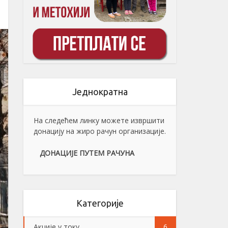
Једнократна
На следећем линку можете извршити
донацију на жиро рачун организације.
ДОНАЦИЈЕ ПУТЕМ РАЧУНА
Категорије
Акције у току
6