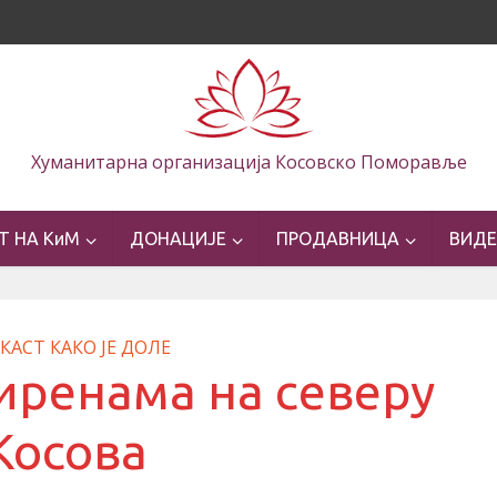
Хуманитарна организација Косовско Поморавље
Т НА КиМ
ДОНАЦИЈЕ
ПРОДАВНИЦА
ВИД
КАСТ КАКО ЈЕ ДОЛЕ
иренама на северу
Косова