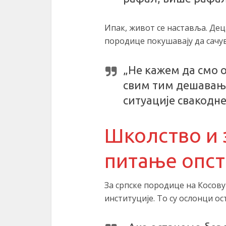
Ипак, живот се наставља. Дец
породице покушавају да сачу
„Не кажем да смо 
свим тим дешавањи
ситуације свакодне
Школство и 
питање опст
За српске породице на Косову
институције. То су ослонци ос