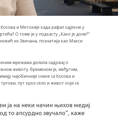
 Косова и Метохије када рафал одјекне у
ртића? О томе је у подкасту „Како је доле?“
новић из Звечана, познатија као Макси
веним мрежама делила садржај о
вном животу. Временом је, међутим,
имају најобичније слике са Косова и
тргови, пут кроз село и живот који се
ам ја на неки начин њихов медиј
год то апсурдно звучало“, каже