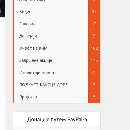
Видео
59
Галерија
10
Догађаји
39
Живот на КиМ
102
Завршене акције
145
Извештаји акција
45
ПОДКАСТ КАКО ЈЕ ДОЛЕ
5
Пројекти
5
Донације путем PayPal-a