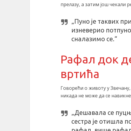
прелазу, а затим још чекали р
„Пуно је таквих при
изневерио потпун
сналазимо се.“
Рафал док д
вртића
Говорећи о животу у Звечану, 
никада не може да се навикне
„Дешавала се пуцњ
сестра је отишла по
рафал, више рафала