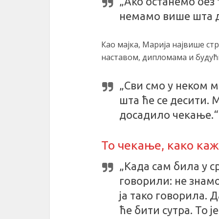
„Ако останемо без 
немамо више шта д
Као мајка, Марија највише стр
наставом, дипломама и будућ
„Сви смо у неком 
шта ће се десити.
досадило чекање.“
То чекање, како каж
„Када сам била у 
говорили: не знамо
ја тако говорила. 
ће бити сутра. То 