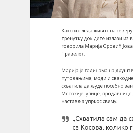
Како изгледа живот на северу
тренутку док дете излази из в
говорила Марија Оровић Јова
Травелет.
Марија је годинама на друшт
путовањима, моди и свакодне
схватила да људе посебно зан
Метохије улице, продавнице, 
наставља упркос свему.
„Схватила сам да с
са Косова, колико 