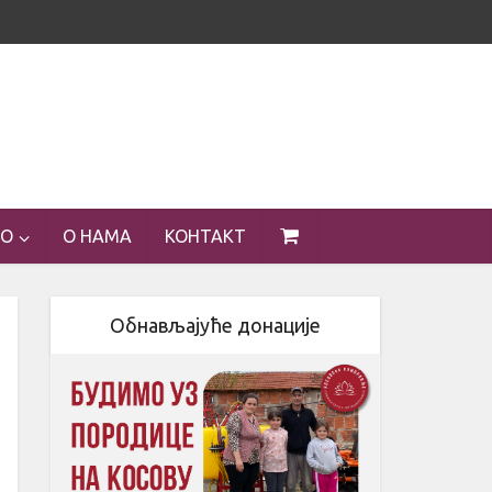
ЕО
О НАМА
КОНТАКТ
Обнављајуће донације