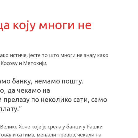
а коју многи не
ако истиче, јесте то што многи не знају како
 Косову и Метохији.
мо банку, немамо пошту.
о, да чекамо на
прелазу по неколико сати, само
плату.“
елике Хоче које је срела у банци у Рашки.
утовали сатима, мењали превоз, чекали на