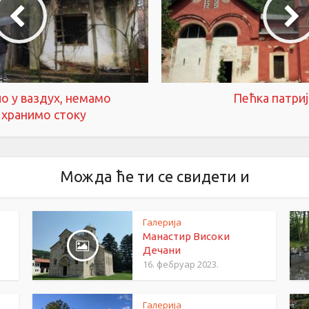
ло у ваздух, немамо
Пећка патриј
 хранимо стоку
Можда ће ти се свидети и
Галерија
Манастир Високи
Дечани
16. фебруар 2023.
Галерија