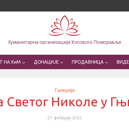
Хуманитарна организација Косовско Поморавље
Т НА КиМ
ДОНАЦИЈЕ
ПРОДАВНИЦА
ВИД
Галерија
 Светог Николе у Г
27. фебруар 2023.