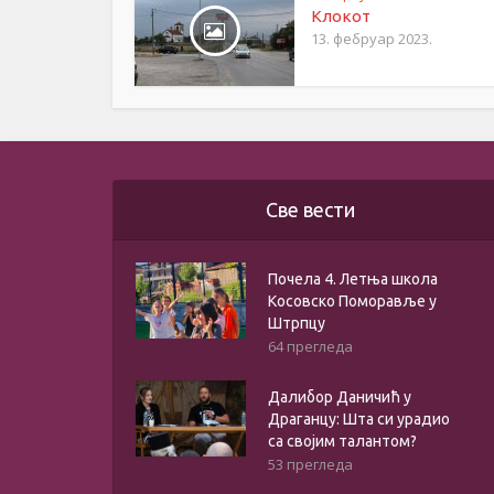
Клокот
13. фебруар 2023.
Све вести
Почела 4. Летња школа
Косовско Поморавље у
Штрпцу
64 прегледа
Далибор Даничић у
Драганцу: Шта си урадио
са својим талантом?
53 прегледа