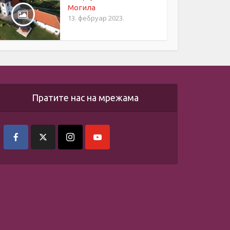
Могила
13. фебруар 2023.
Пратите нас на мрежама