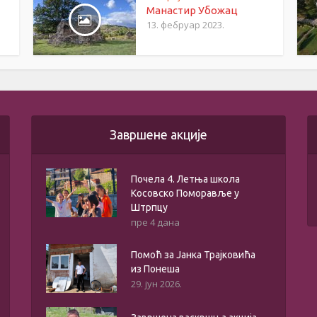
Манастир Убожац
13. фебруар 2023.
Завршене акције
Почела 4. Летња школа
Косовско Поморавље у
Штрпцу
пре 4 дана
Помоћ за Јанка Трајковића
из Понеша
29. јун 2026.