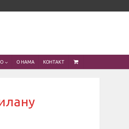
ЕО
О НАМА
КОНТАКТ
њилану