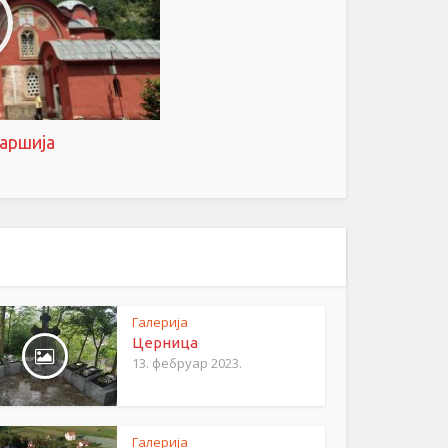
аршија
Галерија
Церница
13. фебруар 2023.
Галерија