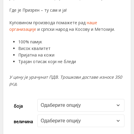
Где је Призрен – ту сам и ја!
Куповином производа помажете рад
наше
организације
и српски народ на Косову и Метохији.
100% памук
Висок квалитет
Пријатна на кожи
Трајан отисак који не бледи
У цену је урачунат ПДВ. Трошкови доставе износе 350
рсд.
боја
величина