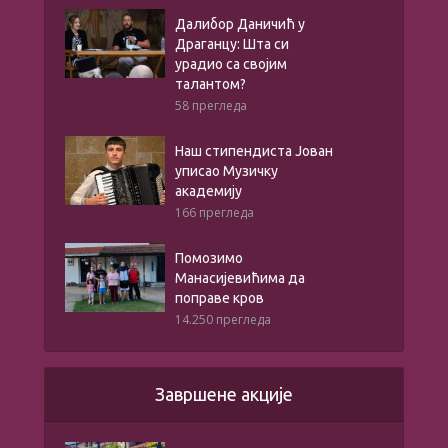
Далибор Даничић у
Драганцу: Шта си
урадио са својим
талантом?
58 прегледа
Наш стипендиста Јован
уписао Музичку
академију
166 прегледа
Помозимо
Манасијевићима да
поправе кров
14.250 прегледа
Завршене акције