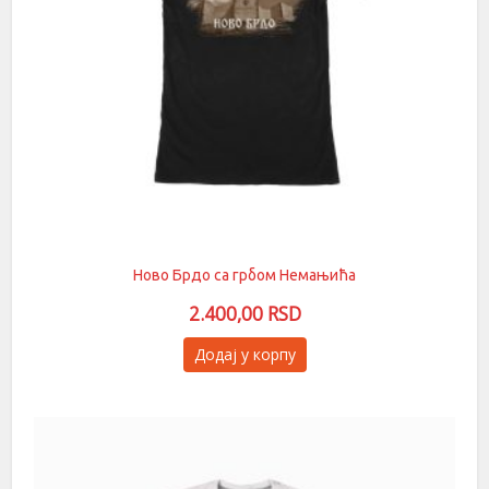
Ново Брдо са грбом Немањића
2.400,00
RSD
Овај
Додај у корпу
производ
има
више
варијанти.
Опције
могу