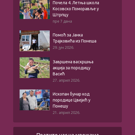
Почела 4. Летња школа
Косовско Поморавље у
Штрпцу
пре 7 дана
Помоћ за Јанка
Трајковића из Понеша
29. јун 2026.
Завршена васкршња
акција за породицу
Васић
27. април 2026.
Ископан бунар код
породице Цвејић у
Понешу
21. април 2026.
Пратите нас на мрежама