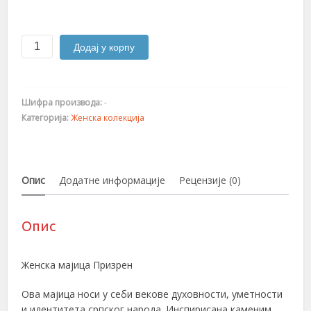
Призрен
Додај у корпу
количина
Шифра производа:
-
Категорија:
Женска колекција
Опис
Додатне информације
Рецензије (0)
Опис
Женска мајица Призрен
Ова мајица носи у себи векове духовности, уметности
и идентитета српског народа. Инспирисана каменим