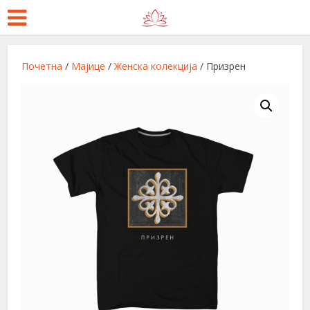
Почетна
/
Мајице
/
Женска колекција
/ Призрен