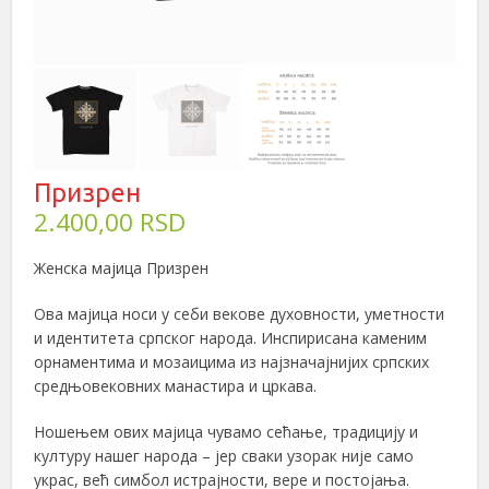
Призрен
2.400,00
RSD
Женска мајица Призрен
Ова мајица носи у себи векове духовности, уметности
и идентитета српског народа. Инспирисана каменим
орнаментима и мозаицима из најзначајнијих српских
средњовековних манастира и цркава.
Ношењем ових мајица чувамо сећање, традицију и
културу нашег народа – јер сваки узорак није само
украс, већ симбол истрајности, вере и постојања.