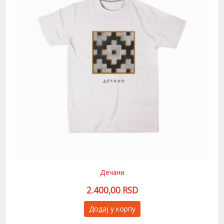
бити
изабране
на
страници
производа.
Дечани
2.400,00
RSD
Овај
Додај у корпу
производ
има