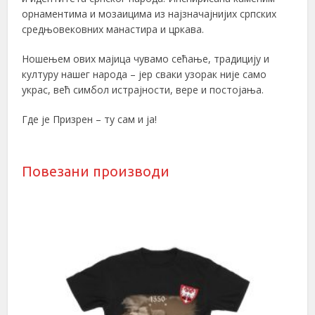
орнаментима и мозаицима из најзначајнијих српских
средњовековних манастира и цркава.
Ношењем ових мајица чувамо сећање, традицију и
културу нашег народа – јер сваки узорак није само
украс, већ симбол истрајности, вере и постојања.
Где је Призрен – ту сам и ја!
Повезани производи