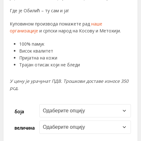
Где је Обилић – ту сам и ја!
Куповином производа помажете рад
наше
организације
и српски народ на Косову и Метохији.
100% памук
Висок квалитет
Пријатна на кожи
Трајан отисак који не бледи
У цену је урачунат ПДВ. Трошкови доставе износе 350
рсд.
боја
величина