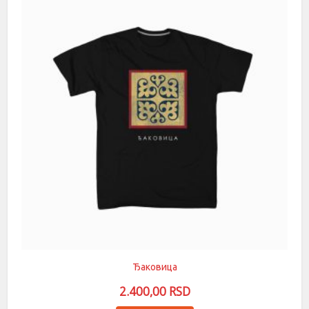
Опције
могу
бити
изабране
на
страници
производа.
Ђаковица
2.400,00
RSD
Овај