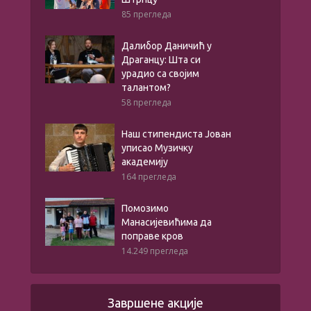
85 прегледа
Далибор Даничић у
Драганцу: Шта си
урадио са својим
талантом?
58 прегледа
Наш стипендиста Јован
уписао Музичку
академију
164 прегледа
Помозимо
Манасијевићима да
поправе кров
14.249 прегледа
Завршене акције