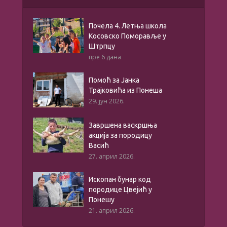
Почела 4. Летња школа
Косовско Поморавље у
Штрпцу
пре 6 дана
Помоћ за Јанка
Трајковића из Понеша
29. јун 2026.
Завршена васкршња
акција за породицу
Васић
27. април 2026.
Ископан бунар код
породице Цвејић у
Понешу
21. април 2026.