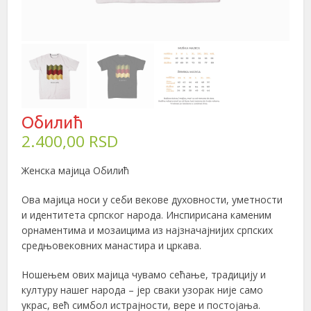
Обилић
2.400,00
RSD
Женска мајица Обилић
Ова мајица носи у себи векове духовности, уметности
и идентитета српског народа. Инспирисана каменим
орнаментима и мозаицима из најзначајнијих српских
средњовековних манастира и цркава.
Ношењем ових мајица чувамо сећање, традицију и
културу нашег народа – јер сваки узорак није само
украс, већ симбол истрајности, вере и постојања.