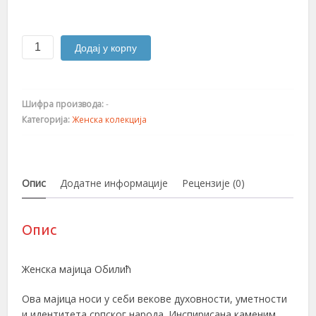
Обилић
Додај у корпу
количина
Шифра производа:
-
Категорија:
Женска колекција
Опис
Додатне информације
Рецензије (0)
Опис
Женска мајица Обилић
Ова мајица носи у себи векове духовности, уметности
и идентитета српског народа. Инспирисана каменим