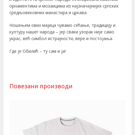
орнаментима и мозаицима из најзначајнијих српских
средњовековних манастира и цркава.
Ношењем ових мајица чувамо сећање, традицију и
културу нашег народа – јер сваки узорак није само
украс, већ симбол истрајности, вере и постојања.
Где је Обилић – ту сам и ја!
Повезани производи