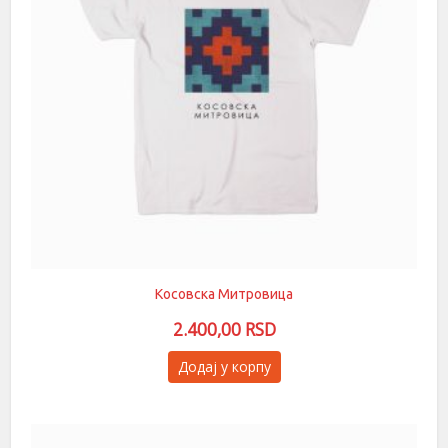
Косовска Митровица
2.400,00
RSD
Овај
Додај у корпу
производ
има
више
варијанти.