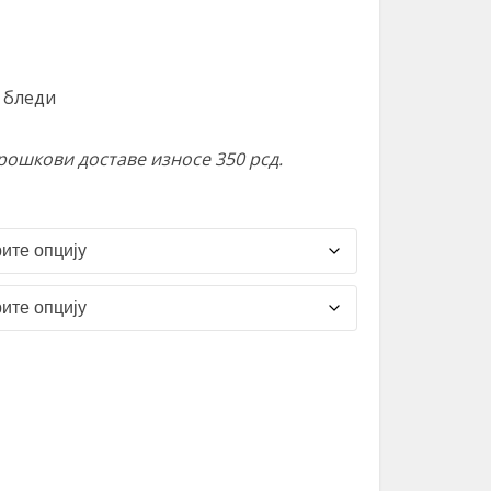
е бледи
Трошкови доставе износе 350 рсд.