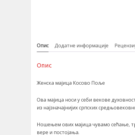
Опис
Додатне информације
Рецензиј
Опис
Женска мајица Косово Поље
Ова мајица носи у себи векове духовно
из најзначајнијих српских средњовековн
Ношењем ових мајица чувамо сећање, тра
вере и постојања.