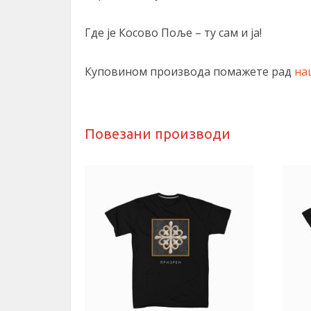
Где је Косово Поље – ту сам и ја!
Куповином производа помажете рад
на
Повезани производи