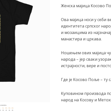
Женска мајица Косово П
Ова мајица носи у себи в
идентитета српског нар
и мозаицима из најзнача
манастира и цркава.
Ношењем ових мајица чув
народа – јер сваки узора
истрајности, вере и пост
Где је Косово Поље – ту са
Куповином производа п
народ на Косову и Метохи