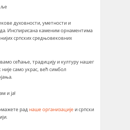
оље
екове духовности, уметности и
ода. Инспирисана каменим орнаментима
јнијих српских средњовековних
амо сећање, традицију и културу нашег
к није само украс, већ симбол
ојања.
м и ја!
омажете рад
наше организације
и српски
ји.