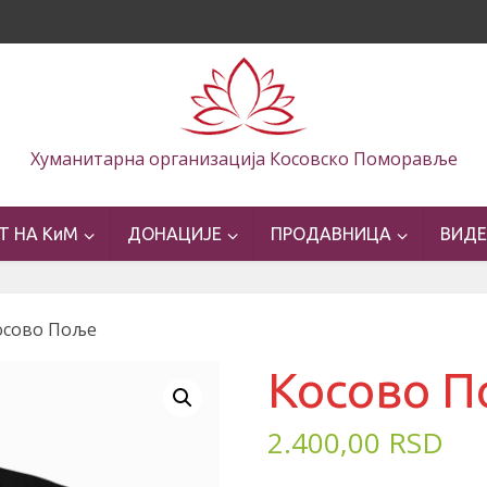
Хуманитарна организација Косовско Поморавље
Т НА КиМ
ДОНАЦИЈЕ
ПРОДАВНИЦА
ВИД
осово Поље
Косово 
2.400,00
RSD