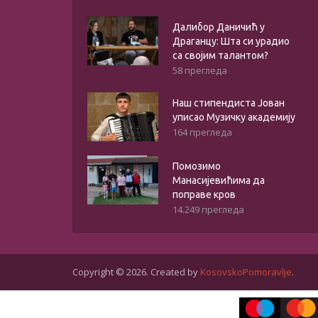
Далибор Даничић у
Драганцу: Шта си урадио
са својим талантом?
58 прегледа
Наш стипендиста Јован
уписао Музичку академију
164 прегледа
Помозимо
Манасијевићима да
поправе кров
14.249 прегледа
Copyright © 2026. Created by
KosovskoPomoravlje
.