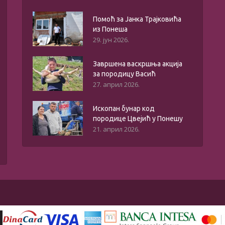
Помоћ за Јанка Трајковића
из Понеша
29. јун 2026.
Завршена васкршња акција
за породицу Васић
27. април 2026.
Ископан бунар код
породице Цвејић у Понешу
21. април 2026.