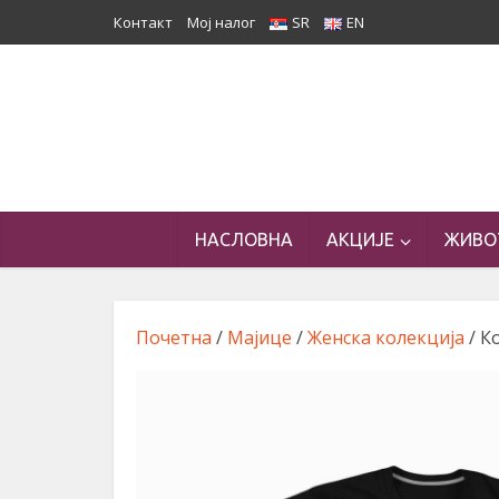
Контакт
Мој налог
SR
EN
НАСЛОВНА
АКЦИЈЕ
ЖИВО
Почетна
/
Мајице
/
Женска колекција
/ К