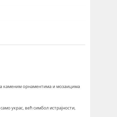
сана каменим орнаментима и мозаицима
само украс, већ симбол истрајности,