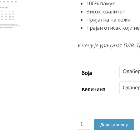
100% памук
Висок квалитет
Пријатна на кожи
Трајан отисак који н
У цену је урачунат ПДВ. 
боја
величина
Косово
Додај у корпу
Поље
количина