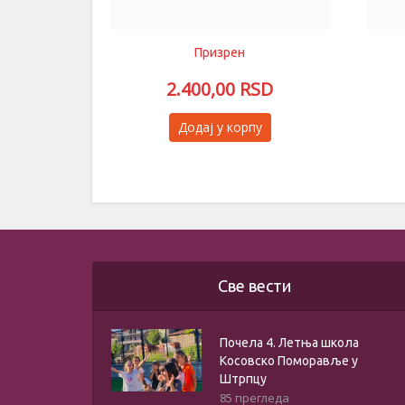
Призрен
2.400,00
RSD
Овај
Додај у корпу
производ
има
више
варијанти.
Опције
могу
бити
Све вести
изабране
на
Почела 4. Летња школа
страници
Косовско Поморавље у
производа.
Штрпцу
85 прегледа