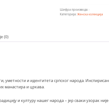
Шифра производа:
-
Категорија:
Женска колекција
е (0)
сти, уметности и идентитета српског народа. Инспири
их манастира и цркава.
дицију и културу нашег народа – јер сваки узорак није 