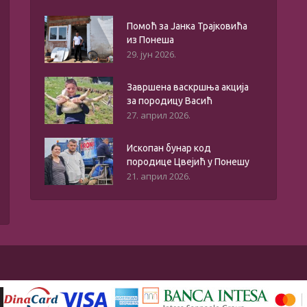
Помоћ за Јанка Трајковића
из Понеша
29. јун 2026.
Завршена васкршња акција
за породицу Васић
27. април 2026.
Ископан бунар код
породице Цвејић у Понешу
21. април 2026.