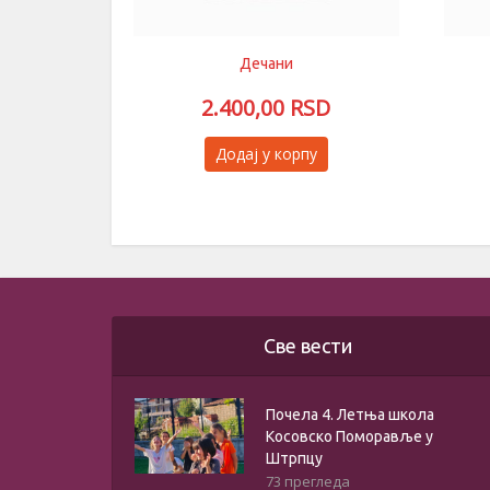
Дечани
2.400,00
RSD
Овај
Додај у корпу
производ
има
више
варијанти.
Опције
могу
бити
Све вести
изабране
на
Почела 4. Летња школа
страници
Косовско Поморавље у
производа.
Штрпцу
73 прегледа