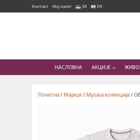
Контакт
Мој налог
SR
EN
НАСЛОВНА
АКЦИЈЕ
ЖИВО
Почетна
/
Мајице
/
Мушка колекција
/ О