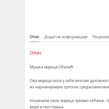
Опис
Додатне информације
Рецензиј
Опис
Мушка мајица Обилић
Ова мајица носи у себи векове духовно
из најзначајнијих српских средњовековн
Ношењем ових мајица чувамо сећање, тра
вере и постојања.