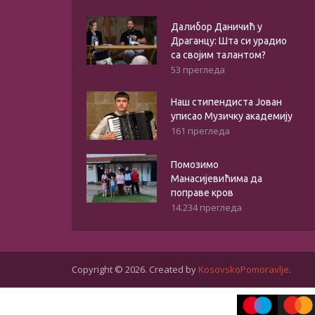
Далибор Даничић у
Драганцу: Шта си урадио
са својим талантом?
53 прегледа
Наш стипендиста Јован
уписао Музичку академију
161 прегледа
Помозимо
Манасијевићима да
поправе кров
14.234 прегледа
Copyright © 2026. Created by
KosovskoPomoravlje
.