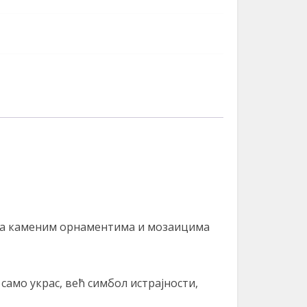
сана каменим орнаментима и мозаицима
само украс, већ симбол истрајности,