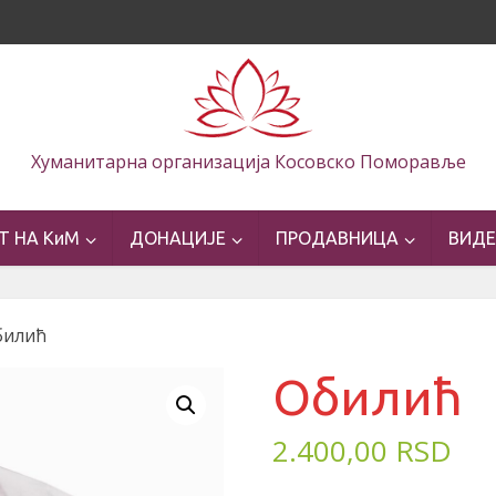
Хуманитарна организација Косовско Поморавље
Т НА КиМ
ДОНАЦИЈЕ
ПРОДАВНИЦА
ВИД
билић
Обилић
2.400,00
RSD