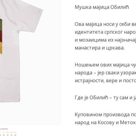
Мушка мајица Обилић
Ова мајица носи у себи в
идентитета српског нар
и мозаицима из најзнача
манастира и цркава.
Ношењем ових мајица чув
народа – јер сваки узора
истрајности, вере и пост
Где је Обилић – ту сам и ј
Куповином производа п
народ на Косову и Метохи