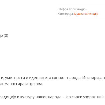
Шифра производа:
-
Категорија:
Мушка колекција
е (0)
сти, уметности и идентитета српског народа. Инспири
их манастира и цркава.
дицију и културу нашег народа – јер сваки узорак није 