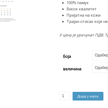
100% памук
Висок квалитет
Пријатна на кожи
Трајан отисак који н
У цену је урачунат ПДВ. 
боја
величина
Обилић
Додај у корпу
количина