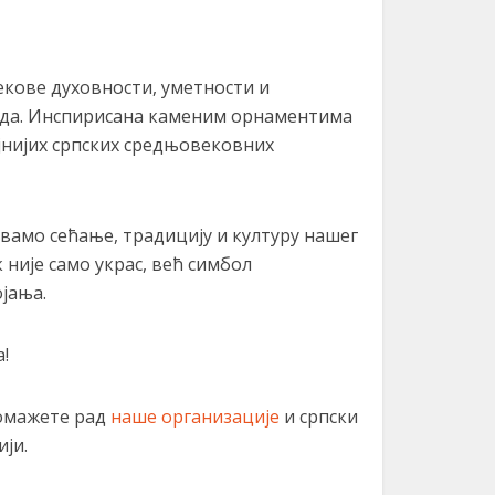
екове духовности, уметности и
ода. Инспирисана каменим орнаментима
јнијих српских средњовековних
амо сећање, традицију и културу нашег
к није само украс, већ симбол
ојања.
а!
омажете рад
наше организације
и српски
ји.