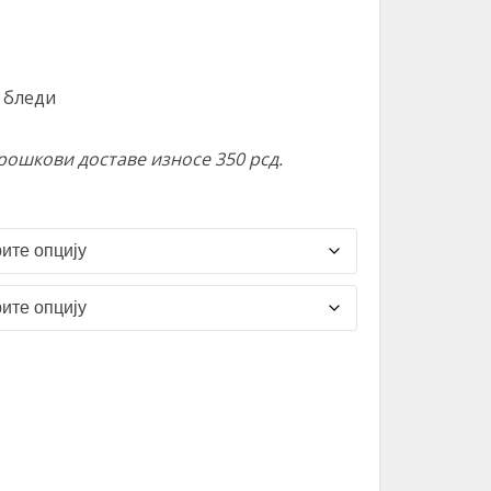
е бледи
Трошкови доставе износе 350 рсд.