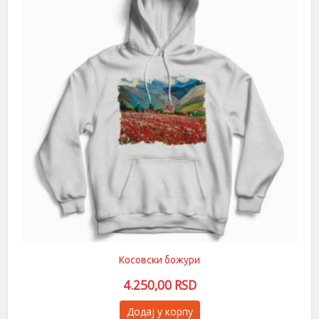
могу
бити
изабране
на
страници
производа.
Косовски божури
4.250,00
RSD
Овај
Додај у корпу
производ