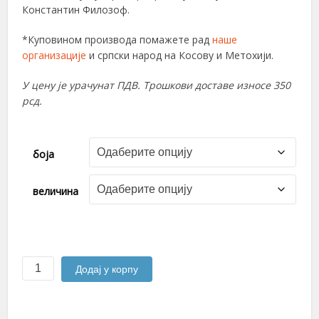
Константин Филозоф.
*Куповином производа помажете рад
наше
организације
и српски народ на Косову и Метохији.
У цену је урачунат ПДВ. Трошкови доставе износе 350
рсд.
боја
величина
Тврђава
Додај у корпу
Ново
Брдо
количина