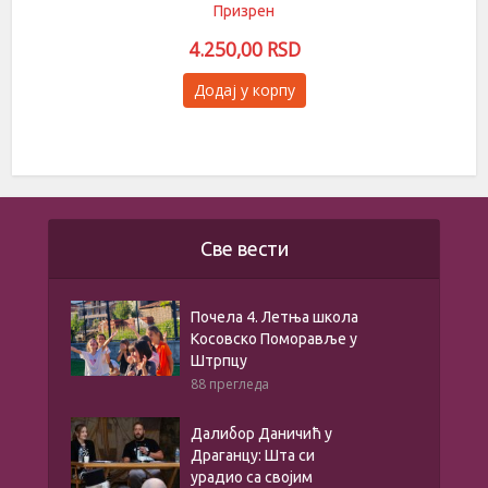
Призрен
4.250,00
RSD
Овај
Додај у корпу
производ
има
више
варијанти.
Опције
могу
бити
Све вести
изабране
на
страници
Почела 4. Летња школа
производа.
Косовско Поморавље у
Штрпцу
88 прегледа
Далибор Даничић у
Драганцу: Шта си
урадио са својим