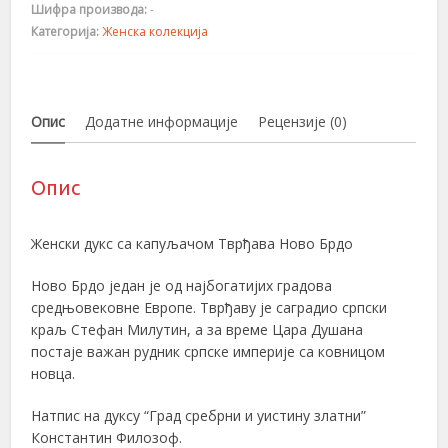
Шифра производа:
-
Категорија:
Женска колекција
Опис
Додатне информације
Рецензије (0)
Опис
Женски дукс са капуљачом Тврђава Ново Брдо
Ново Брдо један је од најбогатијих градова
средњовековне Европе. Тврђаву је саградио српски
краљ Стефан Милутин, а за време Цара Душана
постаје важан рудник српске империје са ковницом
новца.
Натпис на дуксу “Град сребрни и уистину златни”
Константин Филозоф.