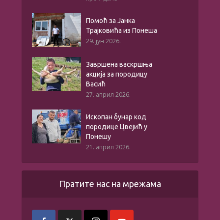
Помоћ за Јанка
Трајковића из Понеша
29. јун 2026.
Завршена васкршња
акција за породицу
Васић
27. април 2026.
Ископан бунар код
породице Цвејић у
Понешу
21. април 2026.
Пратите нас на мрежама