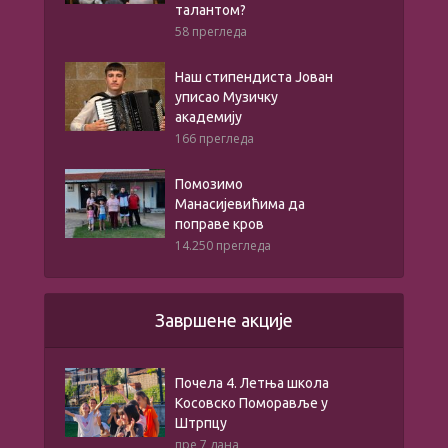
талантом?
58 прегледа
Наш стипендиста Јован
уписао Музичку
академију
166 прегледа
Помозимо
Манасијевићима да
поправе кров
14.250 прегледа
Завршене акције
Почела 4. Летња школа
Косовско Поморавље у
Штрпцу
пре 7 дана