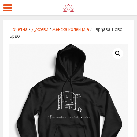
Почетна
/
Дуксеви
/
Женска колекција
/ Тврђава Ново
Брдо