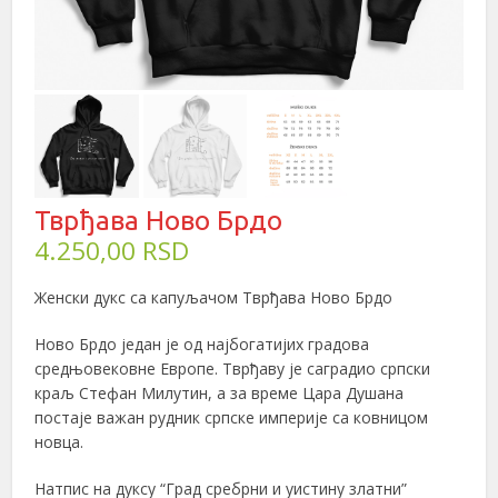
Тврђава Ново Брдо
4.250,00
RSD
Женски дукс са капуљачом Тврђава Ново Брдо
Ново Брдо један је од најбогатијих градова
средњовековне Европе. Тврђаву је саградио српски
краљ Стефан Милутин, а за време Цара Душана
постаје важан рудник српске империје са ковницом
новца.
Натпис на дуксу “Град сребрни и уистину златни”