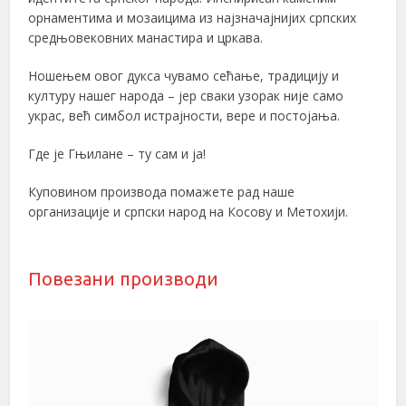
орнаментима и мозаицима из најзначајнијих српских
средњовековних манастира и цркава.
Ношењем овог дукса чувамо сећање, традицију и
културу нашег народа – јер сваки узорак није само
украс, већ симбол истрајности, вере и постојања.
Где је Гњилане – ту сам и ја!
Куповином производа помажете рад наше
организације и српски народ на Косову и Метохији.
Повезани производи