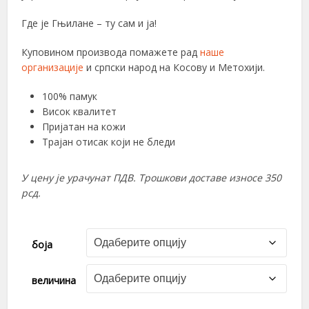
Где је Гњилане – ту сам и ја!
Куповином производа помажете рад
наше
организације
и српски народ на Косову и Метохији.
100% памук
Висок квалитет
Пријатан на кожи
Трајан отисак који не бледи
У цену је урачунат ПДВ. Трошкови доставе износе 350
рсд.
боја
величина