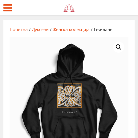
Почетна
/
Дуксеви
/
Женска колекција
/ Гњилане