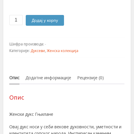
Гњилане
Додај у корпу
количина
Шифра производа:
-
Категорије:
Дуксеви
,
Женска колекција
Опис
Додатне информације
Рецензије (0)
Опис
Женски дукс Гњилане
Овај дукс носи у себи векове духовности, уметности и
идентитета српског народа. Инспирисан каменим