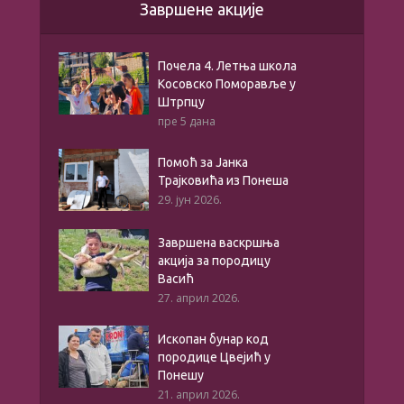
Завршене акције
Почела 4. Летња школа
Косовско Поморавље у
Штрпцу
пре 5 дана
Помоћ за Јанка
Трајковића из Понеша
29. јун 2026.
Завршена васкршња
акција за породицу
Васић
27. април 2026.
Ископан бунар код
породице Цвејић у
Понешу
21. април 2026.