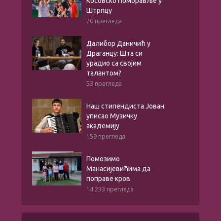
Косовско Поморавље у
Штрпцу
70 прегледа
Далибор Даничић у
Драганцу: Шта си
урадио са својим
талантом?
53 прегледа
Наш стипендиста Јован
уписао Музичку
академију
159 прегледа
Помозимо
Манасијевићима да
поправе кров
14.233 прегледа