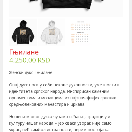
Гњилане
4.250,00
RSD
Женски дукс Гњилане
Овај дукс носи у себи векове духовности, уметности и
идентитета српског народа. Инспирисан каменим
орнаментима и мозаицима из најзначајнијих српских
средњовековних манастира и цркава.
Ношењем овог дукса чувамо сећање, традицију и
културу нашег народа – јер сваки узорак није само
украс, већ симбол истрајности, вере и постојања.